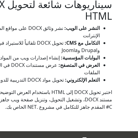
HTML
النشر على الويب:
نشر وثائق DOCX على م
الإنترانت
التكامل مع CMS:
وDrupal وJoomla
البوابات المؤسسية:
إنشاء إصدارات ويب من المواد 
العرض في المتصفح:
عرض مستند
الملفات
التعلم الإلكتروني:
تحويل مواد DOCX التدريبية للدورات عبر الإنترنت
اختبر تحويل DOCX إلى HTML باستخدام ال
مستند DOCX، وتشغيل التحويل، وتنزيل صفحة ويب 
C# المقدم جاهز للتكامل في مشروع .NET الخاص بك.