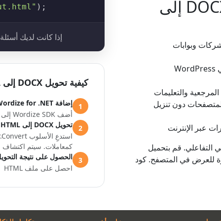
سيناريوهات شائعة لتحويل DOCX إلى
ut.html"
);
إذا كانت لديك أسئلة
واقع الشركات وبوابات
تحويل DOCX تلقائياً للاستيراد في WordPress
كيفية تحويل DOCX إلى HTML في C#
المرجعية والتعليمات
إضافة Wordize for .NET إلى المشروع
ات DOCX في المتصفحات دون تنزيل
1
أضف Wordize SDK إلى مشروع .NET الخاص بك
تحويل DOCX إلى HTML برمجياً في C#
2
كمعاملات. سيتم اكتشاف التن
عرض التوضيحي التفاعلي. قم بتحميل
الحصول على نتيجة التحوي
جاهزة للعرض في المتصفح. كود
3
احصل على ملف HTML