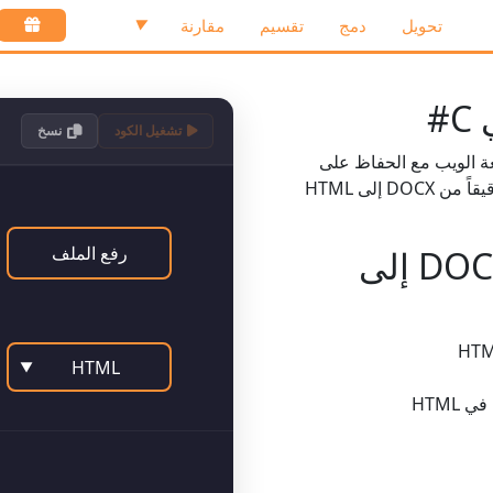
تحويل
دمج
تقسيم
مقارنة
▼
تشغيل الكود
نسخ
Wor تحويل مستندات DOCX إلى صيغة الويب مع الحفاظ على
تحويلاً دقيقاً من DOCX إلى HTML
رفع الملف
مميزات .NET API لتحويل DOCX إلى
HTML
▼
HTML