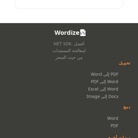
Wordize
أفضل .NET SDK
لمعالجة المستندات
من حيث السعر
تحويل
PDF إلى Word
Word إلى PDF
Word إلى Excel
Docx إلى Image
دمج
Word
PDF
ميزات أخرى