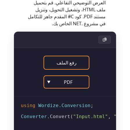
العرض التوضيحي التفاعلي. قم بتحميل
ملف HTML، وتشغيل التحويل، وتنزيل
مستند PDF. كود C# المقدم جاهز للتكامل
في مشروع .NET الخاص بك.
رفع الملف
PDF
▼
using
Wordize
.
Conversion
;

Converter
.
Convert
(
"Input.html"
, 
"Outp