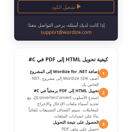
تشغيل الكود
إذا كانت لديك أسئلة، يرجى التواصل معنا:
support@wordize.com
كيفية تحويل HTML إلى PDF في C#
إضافة Wordize for .NET إلى المشروع
1
أضف Wordize SDK إلى مشروع .NET
الخاص بك
تحويل HTML إلى PDF برمجياً في C#
2
استدعِ الأسلوب Converter.Convert()، مع
تحديد أسماء ملفات الإدخال والإخراج
كمعاملات. سيتم اكتشاف التنسيقات تلقائياً
بناءً على امتدادات الملفات
الحصول على نتيجة التحويل
3
احصل على ملف PDF