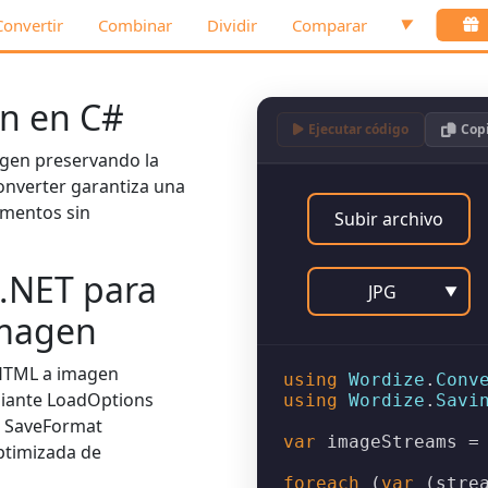
Convertir
Combinar
Dividir
Comparar
▼
n en C#
Ejecutar código
Cop
agen preservando la
onverter
garantiza una
umentos sin
Subir archivo
 .NET para
JPG
▼
imagen
HTML a imagen
using
Wordize
.
Conv
diante
LoadOptions
using
Wordize
.
Savi
e
SaveFormat
var
 imageStreams =
ptimizada de
foreach
 (
var
 (stre