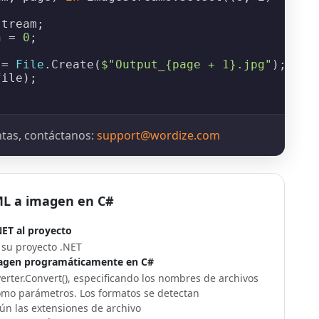
tream;

n
 = 
0
;

 = 
File
.
Create
(
$"Output_{page + 1}.jpg"
);

ile);

ntas, contáctanos:
support@wordize.com
ML a imagen en C#
NET al proyecto
su proyecto .NET
agen programáticamente en C#
rter.Convert(), especificando los nombres de archivos
omo parámetros. Los formatos se detectan
n las extensiones de archivo