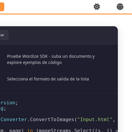
iar
Pruebe Wordize SDK - suba un documento y
explore ejemplos de código
Selecciona el formato de salida de la lista
ersion
ng
;

 
Converter
.
ConvertToImages
(
"Input.html"
, 
new
am, page) 
in
 imageStreams.
Select
((s, i) => (s,