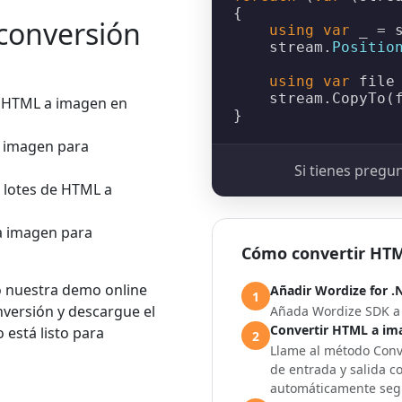
{

conversión
using
var
 _ = s
    stream.
Positio
using
var
 file
    stream.
CopyTo
(f
 HTML a imagen en
 imagen para
Si tienes pregu
 lotes de HTML a
 imagen para
Cómo convertir HT
 nuestra demo online
Añadir Wordize for .
1
nversión y descargue el
Añada Wordize SDK a 
Convertir HTML a im
está listo para
2
Llame al método Conve
de entrada y salida c
automáticamente segú