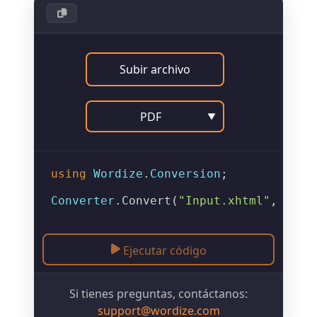
Subir archivo
PDF
▼
using
Wordize
.
Conversion
;

Converter
.
Convert
(
"Input.xhtml"
, 
"Out
Ejecutar código
Si tienes preguntas, contáctanos:
support@wordize.com