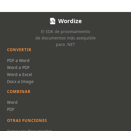
Wordize
El SDK de procesamiento
de documentos más asequible
para .NET
CONVERTIR
PDF a Word
Word a PDF
Word a Excel
Docx a Image
COMBINAR
Word
PDF
OTRAS FUNCIONES