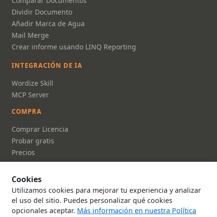
Comparar Documentos
Dividir Documento
Añadir Marca de Agua
Mail Merge
Crear informe usando LINQ Reporting
INTEGRACIÓN DE IA
Wordize Skill
MCP Server
COMPRA
Comprar Licencia
Probar gratis
Precios
FAQ
Cookies
DOCUMENTACIÓN
Utilizamos cookies para mejorar tu experiencia y analizar
Documentación
el uso del sitio. Puedes personalizar qué cookies
opcionales aceptar.
Más información en nuestra Política
Referencia API