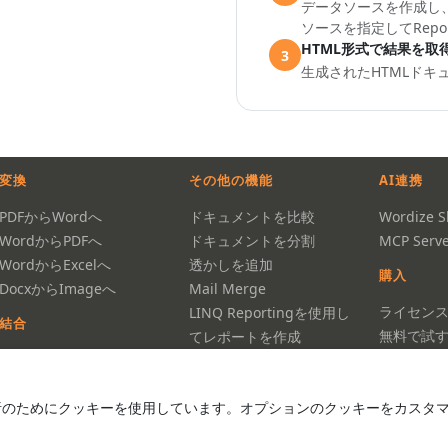
データソースを作成し
ソースを指定して
Repor
HTML形式で結果を取
3
生成されたHTMLドキ
変換
その他の機能
AI連携
PDFからWordへ
ドキュメントを比較
Wordize Sk
WordからPDFへ
ドキュメントを分割
MCP Serve
WordからExcelへ
透かしを追加
購入
DocxからImageへ
Mail Merge
ライセン
LINQ Reportingを使用し
結合
無料で試
てレポートを作成
Word
価格
PDF
FAQ
析のためにクッキーを使用しています。オプションのクッキーをカスタ