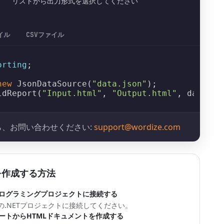
リストから出力形式を選択してください
イル
CSVファイル
orting
;

new
JsonDataSource
(
"data.json"
ldReport
(
"Input.html"
, 
"Output.html"
, dataSou
、お問い合わせください:
support@wordize.com
を作成する方法
NETをプログラミングプロジェクトに接続する
あなたの.NETプロジェクトに接続してください。
ートからHTMLドキュメントを作成する