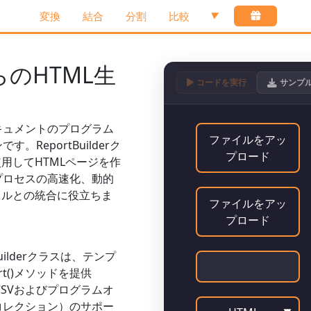
変換
結合
分割
比較
▼
のHTML生
コードを実行
サンプ
MLドキュメントのプログラム
ファイルをアッ
ンです。
ReportBuilder
ク
プロード
使用してHTMLページを作
プロセスの高速化、動的
タルとの統合に役立ちま
ファイルをアッ
プロード
ilder
クラスは、テンプ
t()
メソッドを提供
、CSVおよびプログラムオ
コレクション）のサポー