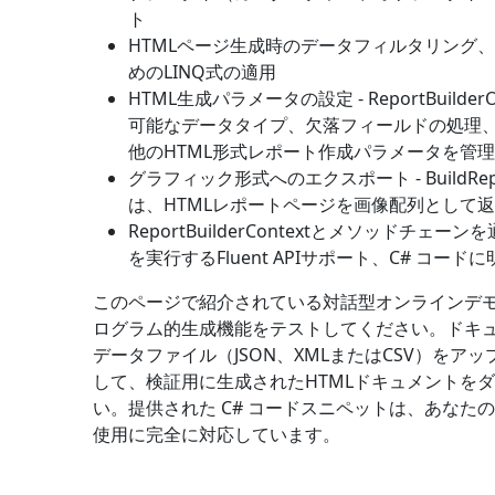
ト
HTMLページ生成時のデータフィルタリング
めのLINQ式の適用
HTML生成パラメータの設定 -
ReportBuilder
可能なデータタイプ、欠落フィールドの処理
他のHTML形式レポート作成パラメータを管理
グラフィック形式へのエクスポート -
BuildRe
は、HTMLレポートページを画像配列として
ReportBuilderContext
とメソッドチェーンを
を実行するFluent APIサポート、C# コード
このページで紹介されている対話型オンラインデモ
ログラム的生成機能をテストしてください。ドキ
データファイル（JSON、XMLまたはCSV）をア
して、検証用に生成されたHTMLドキュメントを
い。提供された C# コードスニペットは、あなたの 
使用に完全に対応しています。