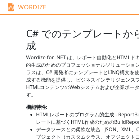
WORDIZE
C# でのテンプレートから
成
Wordize for .NET は、レポート自動化とHT
的生成のためのプロフェッショナルソリューショ
ラスは、C# 開発者にテンプレートとLINQ構文を
成する機能を提供し、ビジネスインテリジェンス
HTMLコンテンツのWebシステムおよび企業ポー
す。
機能特性:
HTMLレポートのプログラム的生成 -
ReportBu
レートに基づくHTML作成のための
BuildRepor
データソースとの柔軟な統合 - JSON、XML
ブジェクト（カスタムクラス、オブジェクト