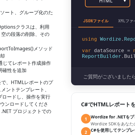
HTML
▼
、ソート、グループ化のた
JSONファイル
XMLファ
Options
クラスは、利用
、空の段落の削除、その
using
Wordize
.
Rep
portToImages()
メソッド
var
 dataSource = 
返却
ReportBuilder
.
Bui
通じてレポート作成操作
に明確性を追加
ご質問がございましたら
で、HTMLレポートのプ
ュメントテンプレート、
ップロードし、操作を実行
ダウンロードしてくださ
C#でHTMLレポート
.NET プロジェクトでの
Wordize for .
1
Wordize SDKを
C#を使用してテンプレ
2