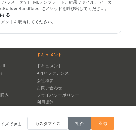
、パラメータでHTMLテンプレート、結果ファイル、データ
tBuilder.BuildReport()
メソッドを呼び出してください。
得する
ュメントを取得してください。
ドキュメント
ill
ドキュメント
r
APIリファレンス
会社概要
お問い合わせ
ス購入
プライバシーポリシー
す
利用規約
カスタマイズ
拒否
承認
マイズできま
クッキー設定