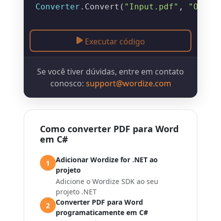
Converter
.
Convert
(
"Input.pdf"
, 
"Outpu
Executar código
Se você tiver dúvidas, entre em contato
conosco:
support@wordize.com
Como converter PDF para Word
em C#
Adicionar Wordize for .NET ao
1
projeto
Adicione o Wordize SDK ao seu
projeto .NET
Converter PDF para Word
2
programaticamente em C#