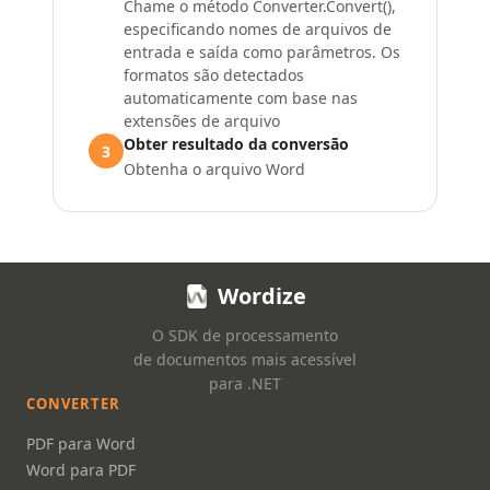
Chame o método Converter.Convert(),
especificando nomes de arquivos de
entrada e saída como parâmetros. Os
formatos são detectados
automaticamente com base nas
extensões de arquivo
Obter resultado da conversão
3
Obtenha o arquivo Word
Wordize
O SDK de processamento
de documentos mais acessível
para .NET
CONVERTER
PDF para Word
Word para PDF