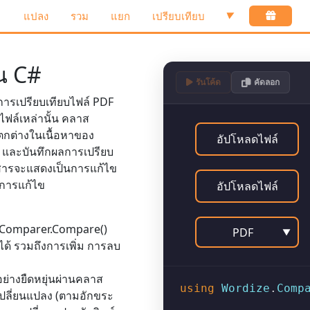
แปลง
รวม
แยก
เปรียบเทียบ
▼
น C#
รันโค้ด
คัดลอก
การเปรียบเทียบไฟล์ PDF
ล์เหล่านั้น คลาส
กต่างในเนื้อหาของ
อัปโหลดไฟล์
ร และบันทึกผลการเปรียบ
สารจะแสดงเป็นการแก้ไข
นการแก้ไข
อัปโหลดไฟล์
Comparer.Compare()
PDF
▼
ได้ รวมถึงการเพิ่ม การลบ
ย่างยืดหยุ่นผ่านคลาส
using
Wordize
.
Comp
ปลี่ยนแปลง (ตามอักขระ