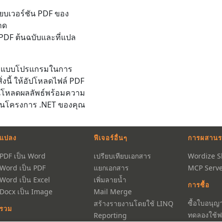
ยบเวอร์ชัน PDF ของ
าด
DF ต้นฉบับและที่แปล
F แบบโปรแกรมในการ
งนี้ ให้อัปโหลดไฟล์ PDF
น์โหลดผลลัพธ์พร้อมความ
านในโครงการ .NET ของคุณ
แปลง
ฟีเจอร์อื่นๆ
การผสานร
PDF เป็น Word
เปรียบเทียบเอกสาร
Wordize Sk
Word เป็น PDF
แยกเอกสาร
MCP Serve
Word เป็น Excel
เพิ่มลายน้ำ
การซื้อ
Docx เป็น Image
Mail Merge
ซื้อใบอนุญ
สร้างรายงานโดยใช้ LINQ
รวม
ทดลองใช้ฟ
Reporting