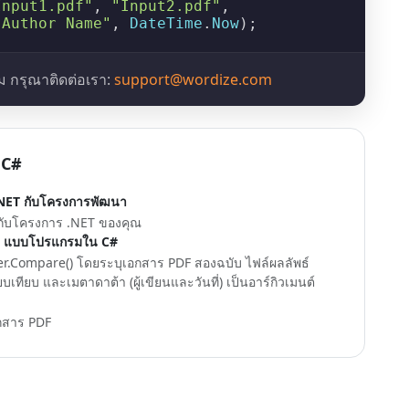
Input1.pdf"
, 
"Input2.pdf"
,

"Author Name"
, 
DateTime
.
Now
 กรุณาติดต่อเรา:
support@wordize.com
 C#
 .NET กับโครงการพัฒนา
 กับโครงการ .NET ของคุณ
DF แบบโปรแกรมใน C#
r.Compare()
โดยระบุเอกสาร PDF สองฉบับ ไฟล์ผลลัพธ์
เทียบ และเมตาดาต้า (ผู้เขียนและวันที่) เป็นอาร์กิวเมนต์
กสาร PDF