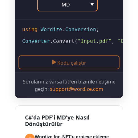
MD
▼
using
Wordize
.
Conversion
;

Converter
.
Convert
(
"Input.pdf"
, 
"Outpu
Kodu çalıştır
Sorularınız varsa lütfen bizimle iletişime
geçin:
support@wordize.com
C#'da PDF'i MD'ye Nasıl
Dönüştürülür
Wordize for .NET'u projeye ekleme