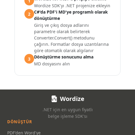
1
Wordize SDK'yı .NET projenize ekleyin
C#'da PDF'i MD'ye programlı olarak
2
dönüştürme
Giriş ve çıkış dosya adlarını
parametre olarak belirterek
Converter.Convert() metodunu
çağırın. Formatlar dosya uzantılarına
göre otomatik olarak algılanır
Dönüştürme sonucunu alma
3
MD dosyasını alın
Wordize
.NET için en uygun fiyatlı
belge işleme SDK'sı
DÖNÜŞTÜR
PDF'den Word'ye