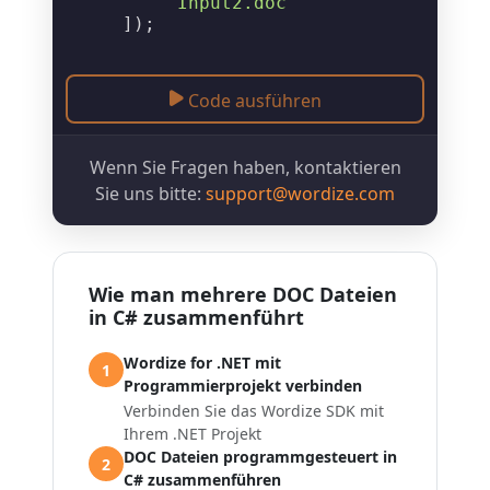
"Input2.doc"
    ]);
Code ausführen
Wenn Sie Fragen haben, kontaktieren
Sie uns bitte:
support@wordize.com
Wie man mehrere DOC Dateien
in C# zusammenführt
Wordize for .NET mit
1
Programmierprojekt verbinden
Verbinden Sie das Wordize SDK mit
Ihrem .NET Projekt
DOC Dateien programmgesteuert in
2
C# zusammenführen