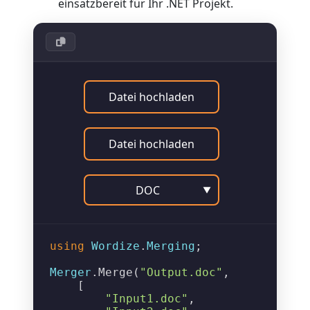
einsatzbereit für Ihr .NET Projekt.
Datei hochladen
Datei hochladen
DOC
▼
using
Wordize
.
Merging
;

Merger
.
Merge
(
"Output.doc"
, 

    [

"Input1.doc"
, 
