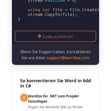
    stream.
Position
 = 
0
;

using
var
 file = 
File
.
Create
(
$"Ou
    stream.
CopyTo
(file);

Code ausführen
Wenn Sie Fragen haben, kontaktieren
Sie uns bitte:
support@wordize.com
So konvertieren Sie Word in bild
in C#
Wordize for .NET zum Projekt
1
hinzufügen
Fügen Sie Wordize SDK zu Ihrem