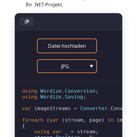
Ihr .NET-Projekt.
Datei hochladen
JPG
▼
using
Wordize
.
Conversion
using
Wordize
.
Saving
;

var
 imageStreams = 
Converter
.
ConvertT
foreach
 (
var
 (stream, page) 
in
 imageS
{

using
var
 _ = stream;
