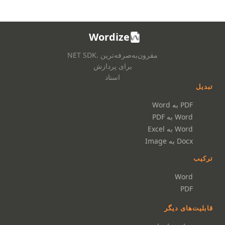
Wordize
مقرون‌به‌صرفه‌ترین .NET SDK
برای پردازش
اسناد
تبدیل
PDF به Word
Word به PDF
Word به Excel
Docx به Image
ترکیب
Word
PDF
قابلیت‌های دیگر