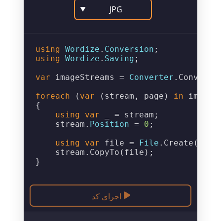
JPG
▼
using
Wordize
.
Conversion
using
Wordize
.
Saving
;

var
 imageStreams = 
Converter
.
ConvertT
foreach
 (
var
 (stream, page) 
in
 imageS
{

using
var
 _ = stream;

    stream.
Position
 = 
0
;

using
var
 file = 
File
.
Create
(
$"Ou
    stream.
CopyTo
(file);

اجرای کد