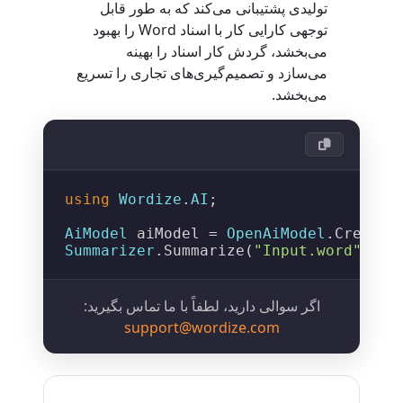
تولیدی پشتیبانی می‌کند که به طور قابل
توجهی کارایی کار با اسناد Word را بهبود
می‌بخشد، گردش کار اسناد را بهینه
می‌سازد و تصمیم‌گیری‌های تجاری را تسریع
می‌بخشد.
using
Wordize
.
AI
;

AiModel
 aiModel = 
OpenAiModel
.
Create
(
Summarizer
.
Summarize
(
"Input.word"
, 
"O
اگر سوالی دارید، لطفاً با ما تماس بگیرید:
support@wordize.com