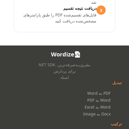
شد
دریافت نتیجه تقسیم
3
فایل‌های تقسیم‌شده PDF را طبق پارامترهای
مشخص‌شده دریافت کنید
Wordize
مقرون‌به‌صرفه‌ترین .NET SDK
برای پردازش
اسناد
تبدیل
PDF به Word
Word به PDF
Word به Excel
Docx به Image
ترکیب