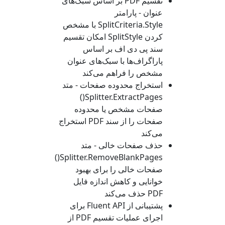
تقسیم PDF بر اساس سبک‌های
عنوان - پارامتر
SplitCriteria.Style
با مشخص
کردن
SplitStyle
امکان تقسیم
سند پی دی اف بر اساس
پاراگراف‌ها با سبک‌های عنوان
مشخص را فراهم می‌کند
استخراج محدوده صفحات - متد
Splitter.ExtractPages()
صفحات مشخص یا محدوده
صفحات را از سند PDF استخراج
می‌کند
حذف صفحات خالی - متد
Splitter.RemoveBlankPages()
صفحات خالی را برای بهبود
خوانایی و کاهش اندازه فایل
PDF حذف می‌کند
پشتیبانی از Fluent API برای
اجرای عملیات تقسیم PDF از