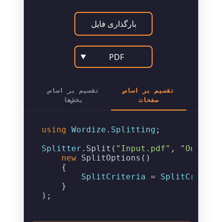
بارگذاری فایل
PDF
▼
تقسیم بر اساس
تقسیم بر اساس
صفحات
بخش‌ها
using
Wordize
.
Splitting
;

Splitter
.
Split
(
"Input.pdf"
, 
"Output_
new
SplitOptions
()

    {

SplitCriteria
 = 
SplitCriteri
    }
