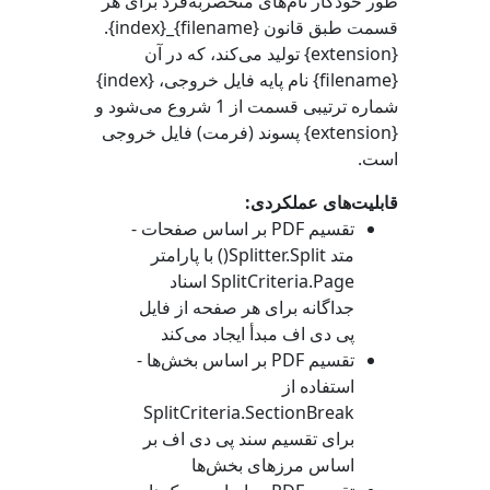
طور خودکار نام‌های منحصربه‌فرد برای هر
قسمت طبق قانون {filename}_{index}.
{extension} تولید می‌کند، که در آن
{filename} نام پایه فایل خروجی، {index}
شماره ترتیبی قسمت از 1 شروع می‌شود و
{extension} پسوند (فرمت) فایل خروجی
است.
قابلیت‌های عملکردی:
تقسیم PDF بر اساس صفحات -
متد
Splitter.Split()
با پارامتر
SplitCriteria.Page
اسناد
جداگانه برای هر صفحه از فایل
پی دی اف مبدأ ایجاد می‌کند
تقسیم PDF بر اساس بخش‌ها -
استفاده از
SplitCriteria.SectionBreak
برای تقسیم سند پی دی اف بر
اساس مرزهای بخش‌ها