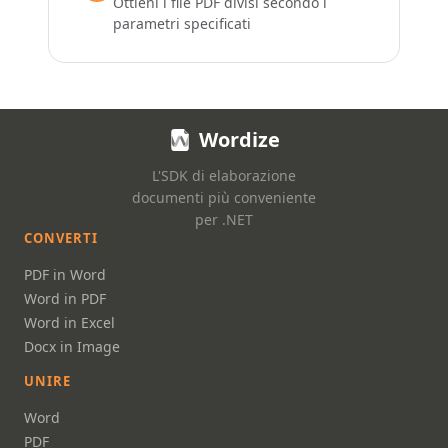
Ottieni i file PDF divisi secondo i
parametri specificati
Wordize
L'SDK di elaborazione
documenti più conveniente
per .NET
CONVERTI
PDF in Word
Word in PDF
Word in Excel
Docx in Image
UNIRE
Word
PDF