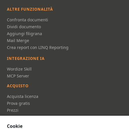
ALTRE FUNZIONALITÀ
Confronta documenti
Dividi documento
Aggiungi filigrana
Mail Merge
Crea report con LINQ Reporting
INTEGRAZIONE IA
Wordize Skill
MCP Server
ACQUISTO
Acquista licenza
Prova gratis
Prezzi
FAQ
Cookie
DOCUMENTAZIONE