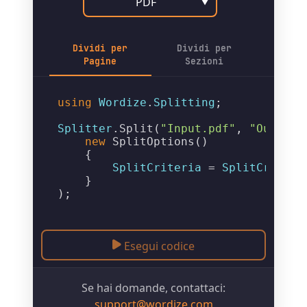
PDF
▼
Dividi per
Dividi per
Pagine
Sezioni
using
Wordize
.
Splitting
;

Splitter
.
Split
(
"Input.pdf"
, 
"Output_
new
SplitOptions
()

    {

SplitCriteria
 = 
SplitCriteri
    }

Esegui codice
Se hai domande, contattaci:
support@wordize.com