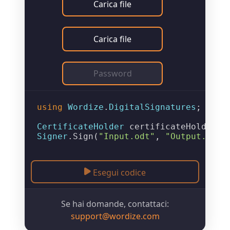
Carica file
Carica file
using
Wordize
.
DigitalSignatures
;

CertificateHolder
 certificateHolder =
Signer
.
Sign
(
"Input.odt"
, 
"Output.odt"
Esegui codice
Se hai domande, contattaci:
support@wordize.com