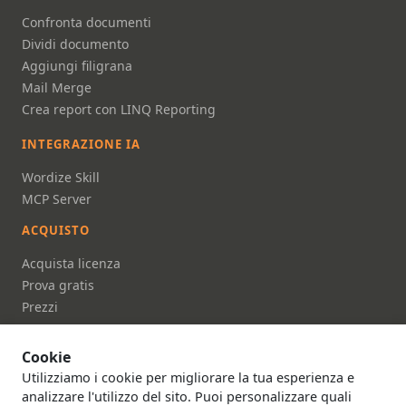
Confronta documenti
Dividi documento
Aggiungi filigrana
Mail Merge
Crea report con LINQ Reporting
INTEGRAZIONE IA
Wordize Skill
MCP Server
ACQUISTO
Acquista licenza
Prova gratis
Prezzi
FAQ
Cookie
DOCUMENTAZIONE
Utilizziamo i cookie per migliorare la tua esperienza e
Documentazione
analizzare l'utilizzo del sito. Puoi personalizzare quali