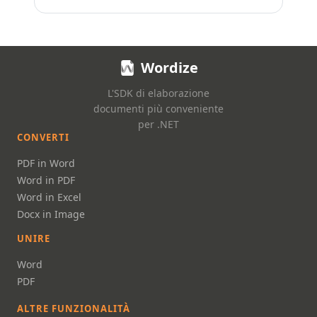
Wordize
L'SDK di elaborazione
documenti più conveniente
per .NET
CONVERTI
PDF in Word
Word in PDF
Word in Excel
Docx in Image
UNIRE
Word
PDF
ALTRE FUNZIONALITÀ