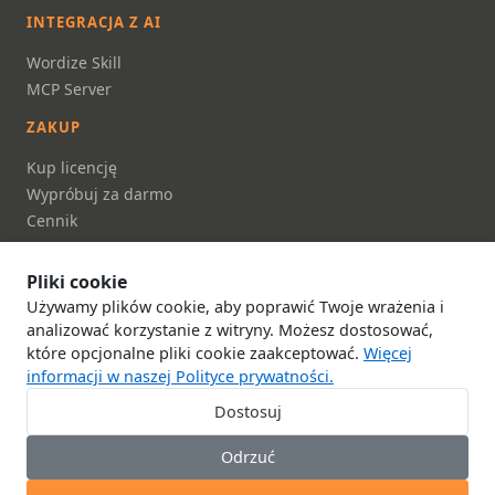
INTEGRACJA Z AI
Wordize Skill
MCP Server
ZAKUP
Kup licencję
Wypróbuj za darmo
Cennik
FAQ
Pliki cookie
DOKUMENTACJA
Używamy plików cookie, aby poprawić Twoje wrażenia i
Dokumentacja
analizować korzystanie z witryny. Możesz dostosować,
które opcjonalne pliki cookie zaakceptować.
Więcej
Dokumentacja API
informacji w naszej Polityce prywatności.
O nas
Skontaktuj się z nami
Dostosuj
Polityka prywatności
Odrzuć
Warunki korzystania z usługi