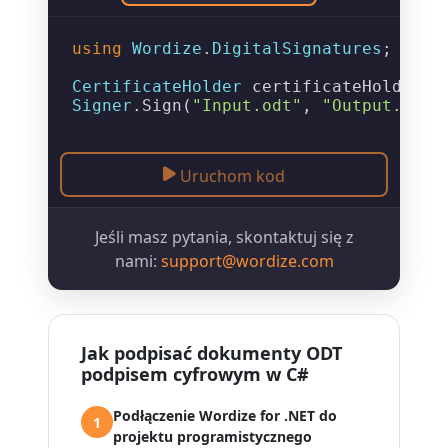
using
Wordize
.
DigitalSignatures
;

CertificateHolder
 certificateHolder =
Signer
.
Sign
(
"Input.odt"
, 
"Output.odt"
Uruchom kod
Jeśli masz pytania, skontaktuj się z
nami:
support@wordize.com
Jak podpisać dokumenty ODT
podpisem cyfrowym w C#
Podłączenie Wordize for .NET do
1
projektu programistycznego