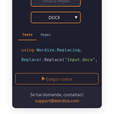
DOCX
▼
Testo
Regex
using
Wordize
.
Replacing
;

Replacer
.
Replace
(
"Input.docx"
, 
"Outp
Esegui codice
Se hai domande, contattaci:
support@wordize.com