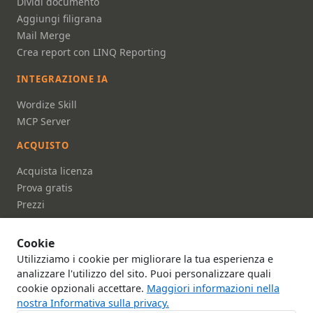
Dividi documento
Aggiungi filigrana
Mail Merge
Crea report con LINQ Reporting
INTEGRAZIONE IA
Wordize Skill
MCP Server
ACQUISTO
Acquista licenza
Prova gratis
Prezzi
FAQ
Cookie
DOCUMENTAZIONE
Utilizziamo i cookie per migliorare la tua esperienza e
Documentazione
analizzare l'utilizzo del sito. Puoi personalizzare quali
cookie opzionali accettare.
Maggiori informazioni nella
Riferimento API
nostra Informativa sulla privacy.
Chi siamo