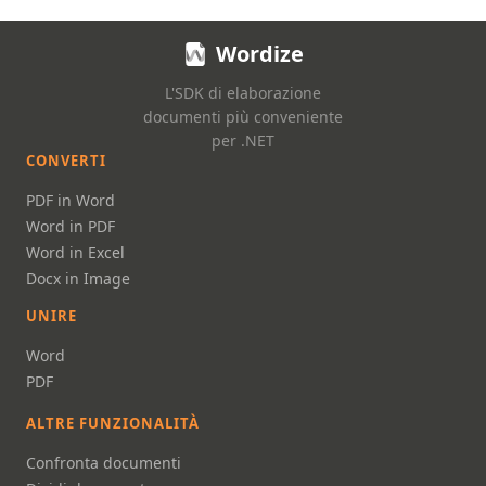
Wordize
L'SDK di elaborazione
documenti più conveniente
per .NET
CONVERTI
PDF in Word
Word in PDF
Word in Excel
Docx in Image
UNIRE
Word
PDF
ALTRE FUNZIONALITÀ
Confronta documenti