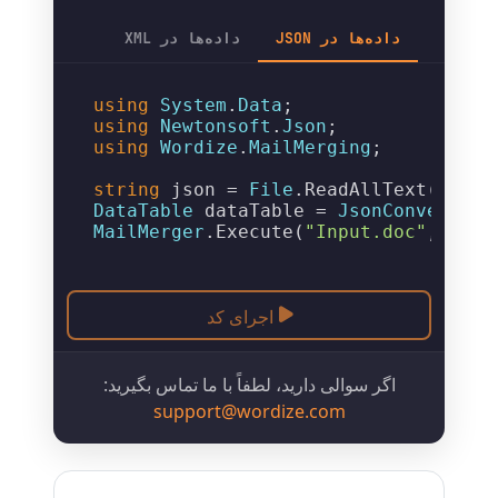
داده‌ها در JSON
داده‌ها در XML
using
System
.
Data
using
Newtonsoft
.
Json
using
Wordize
.
MailMerging
;

string
 json = 
File
.
ReadAllText
(
"Data
DataTable
 dataTable = 
JsonConvert
.
De
MailMerger
.
Execute
(
"Input.doc"
, 
"Out
اجرای کد
اگر سوالی دارید، لطفاً با ما تماس بگیرید:
support@wordize.com