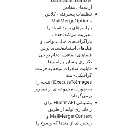
،
DataTable
،
DataSet
آرایه‌های مقادیر
تنظیمات پیشرفته - کلاس
MailMergeOptions
پارامترهای تولید اسناد را
مدیریت می‌کند: حذف
پاراگراف‌های خالی، نواحی و
فیلدهای استفاده‌نشده، برش
فضاهای اضافی، ادغام نواحی
تکراری و سایر پارامترها
قابلیت صادرات نتیجه به فرمت
گرافیکی - متد
ExecuteToImages()
نتیجه را
به صورت مجموعه‌ای از تصاویر
برمی‌گرداند
پشتیبانی Fluent API برای
راه‌اندازی تولید از طریق
MailMergerContext
و
زنجیره‌ای از متدها که وضوح را