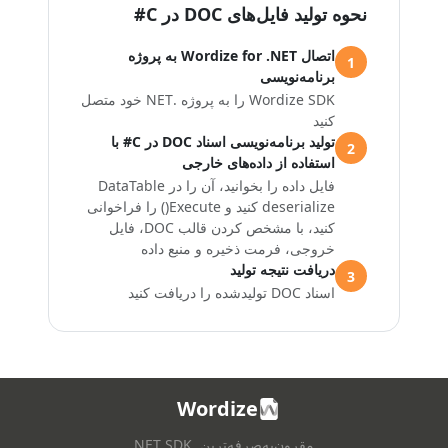
نحوه تولید فایل‌های DOC در C#
اتصال Wordize for .NET به پروژه
1
برنامه‌نویسی
Wordize SDK را به پروژه .NET خود متصل
کنید
تولید برنامه‌نویسی اسناد DOC در C# با
2
استفاده از داده‌های خارجی
فایل داده را بخوانید، آن را در
DataTable
deserialize کنید و
Execute()
را فراخوانی
کنید، با مشخص کردن قالب DOC، فایل
خروجی، فرمت ذخیره و منبع داده
دریافت نتیجه تولید
3
اسناد DOC تولیدشده را دریافت کنید
Wordize
مقرون‌به‌صرفه‌ترین .NET SDK