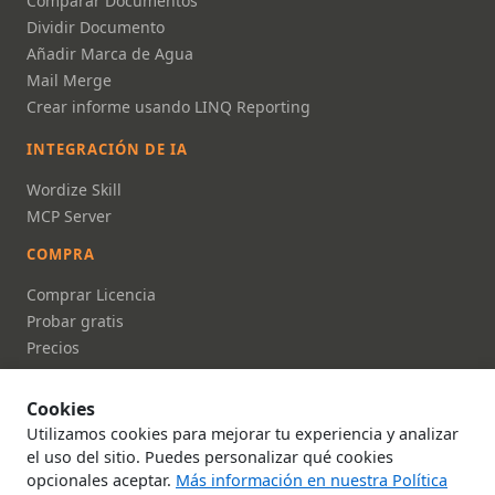
Comparar Documentos
Dividir Documento
Añadir Marca de Agua
Mail Merge
Crear informe usando LINQ Reporting
INTEGRACIÓN DE IA
Wordize Skill
MCP Server
COMPRA
Comprar Licencia
Probar gratis
Precios
FAQ
Cookies
DOCUMENTACIÓN
Utilizamos cookies para mejorar tu experiencia y analizar
Documentación
el uso del sitio. Puedes personalizar qué cookies
opcionales aceptar.
Más información en nuestra Política
Referencia API