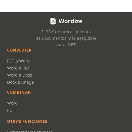
Wordize
El SDK de procesamiento
de documentos más asequible
para .NET
CONVERTIR
PDF a Word
Word a PDF
Word a Excel
Docx a Image
COMBINAR
Word
PDF
OTRAS FUNCIONES