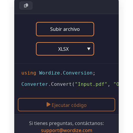
Subir archivo
XLSX
▼
using
Wordize
.
Conversion
;

Converter
.
Convert
(
"Input.pdf"
, 
"Outpu
Ejecutar código
Si tienes preguntas, contáctanos:
support@wordize.com