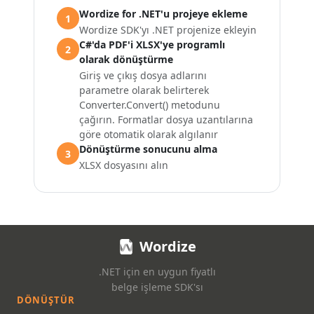
Wordize for .NET'u projeye ekleme
1
Wordize SDK'yı .NET projenize ekleyin
C#'da PDF'i XLSX'ye programlı
2
olarak dönüştürme
Giriş ve çıkış dosya adlarını
parametre olarak belirterek
Converter.Convert() metodunu
çağırın. Formatlar dosya uzantılarına
göre otomatik olarak algılanır
Dönüştürme sonucunu alma
3
XLSX dosyasını alın
Wordize
.NET için en uygun fiyatlı
belge işleme SDK'sı
DÖNÜŞTÜR