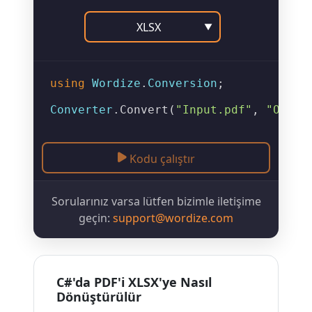
XLSX
▼
using
Wordize
.
Conversion
;

Converter
.
Convert
(
"Input.pdf"
, 
"Outpu
Kodu çalıştır
Sorularınız varsa lütfen bizimle iletişime
geçin:
support@wordize.com
C#'da PDF'i XLSX'ye Nasıl
Dönüştürülür