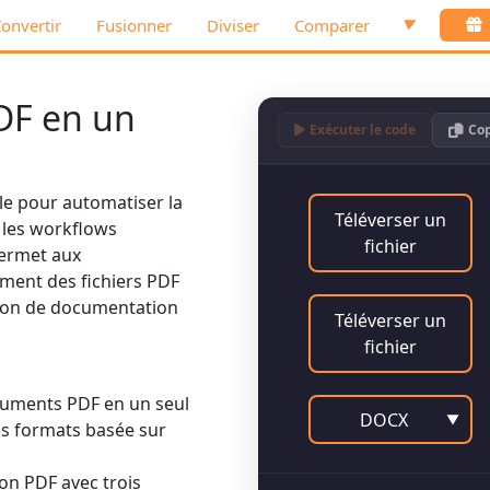
onvertir
Fusionner
Diviser
Comparer
▼
PDF en un
Exécuter le code
Cop
le pour automatiser la
Téléverser un
les workflows
fichier
ermet aux
ent des fichiers PDF
tion de documentation
Téléverser un
fichier
cuments PDF en un seul
DOCX
▼
es formats basée sur
ion PDF avec trois