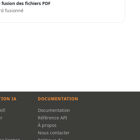
e fusion des fichiers PDF
rd fusionné
TION IA
DOCUMENTATION
ill
Documentation
r
Référence API
À propos
Nous contacter
ne licence