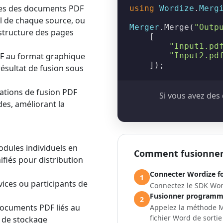
les des documents PDF
using
Wordize
.
Merg
l de chaque source, ou
Merger
.
Merge
(
"Outp
 structure des pages
    [

"Input1.pd
PDF au format graphique
"Input2.pd
    ]);
résultat de fusion sous
rations de fusion PDF
Si vous avez des 
es, améliorant la
odules individuels en
Comment fusionner 
fiés pour distribution
Connecter Wordize f
1
vices ou participants de
Connectez le SDK Word
Fusionner programm
2
documents PDF liés au
Appelez la méthode
M
fichier Word de sortie 
 de stockage