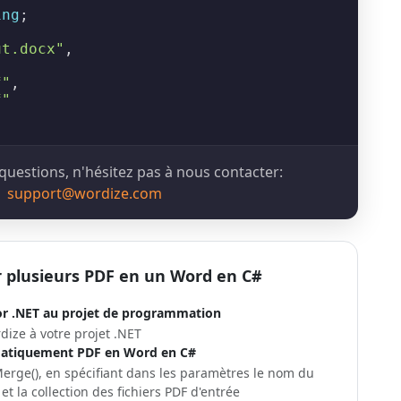
ing
;

ut.docx"
, 

f"
, 

f"
questions, n'hésitez pas à nous contacter:
support@wordize.com
plusieurs PDF en un Word en C#
or .NET au projet de programmation
ize à votre projet .NET
atiquement PDF en Word en C#
erge()
, en spécifiant dans les paramètres le nom du
et la collection des fichiers PDF d'entrée