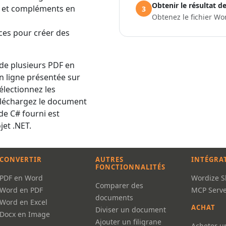
Obtenir le résultat d
s et compléments en
3
Obtenez le fichier Wo
ces pour créer des
de plusieurs PDF en
n ligne présentée sur
électionnez les
téléchargez le document
de C# fourni est
jet .NET.
CONVERTIR
AUTRES
INTÉGRA
FONCTIONNALITÉS
PDF en Word
Wordize Sk
Comparer des
Word en PDF
MCP Serve
documents
Word en Excel
ACHAT
Diviser un document
Docx en Image
Ajouter un filigrane
Acheter u