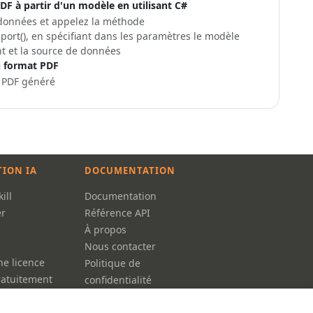
F à partir d'un modèle en utilisant C#
données et appelez la méthode
port()
, en spécifiant dans les paramètres le modèle
ant et la source de données
u format PDF
 PDF généré
TION IA
DOCUMENTATION
ill
Documentation
r
Référence API
À propos
Nous contacter
ne licence
Politique de
ratuitement
confidentialité
Conditions d'utilisation