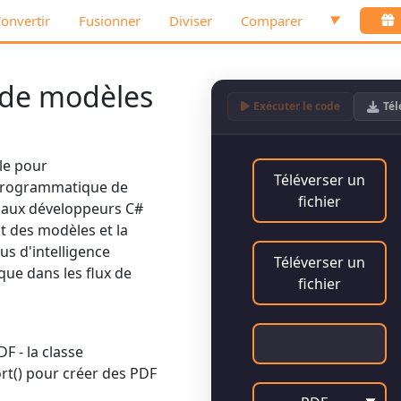
onvertir
Fusionner
Diviser
Comparer
▼
 de modèles
Exécuter le code
Tél
le pour
Téléverser un
n programmatique de
fichier
 aux développeurs C#
nt des modèles et la
us d'intelligence
Téléverser un
ue dans les flux de
fichier
 - la classe
rt()
pour créer des PDF