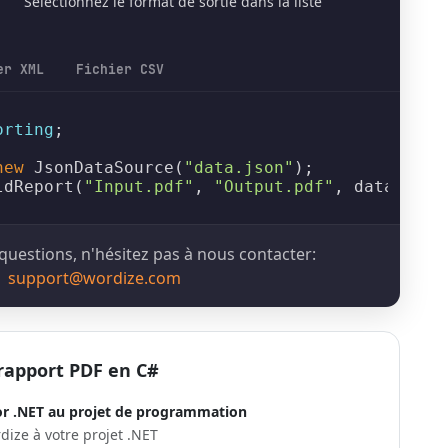
Sélectionnez le format de sortie dans la liste
er XML
Fichier CSV
orting
;

new
JsonDataSource
(
"data.json"
ldReport
(
"Input.pdf"
, 
"Output.pdf"
, dataSourc
questions, n'hésitez pas à nous contacter:
support@wordize.com
apport PDF en C#
or .NET au projet de programmation
ize à votre projet .NET