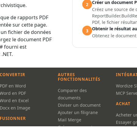
Créer un document PD
2
rchivistique.
Créez une source de 
ReportBuilder.BuildRe
ique de rapports PDF
PDF, le fichier résult
entée sur cette page.
Obtenir le résultat a
3
 un fichier de données
Obtenez le document
hargez le document PDF
# fourni est
 .NET.
CONVERTIR
AUTRES
INTÉGRA
FONCTIONNALITÉS
PDF en Word
Wordize Sk
Comparer des
Word en PDF
MCP Serve
documents
Word en Excel
ACHAT
Diviser un document
Docx en Image
Ajouter un filigrane
Acheter u
FUSIONNER
Mail Merge
Essayer g
Créer un rapport avec
Word
Tarifs
LINQ Reporting
PDF
FAQ