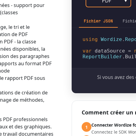
PDF
▼
nnées - support pour
(classes
Fichier JSON
Fichi
, le tri et le
ation de PDF
using
Wordize
.
Rep
 PDF - la classe
nées disponibles, la
var
 dataSource = 
sion des paragraphes
ReportBuilder
.
Bui
rapports au format PDF
thode
Si vous avez des 
de rapport PDF sous
ations de création de
aînage de méthodes,
Comment créer un r
s PDF professionnels
Connecter Wordize f
aux et des graphiques.
1
Connectez le SDK Word
de travail documentaires