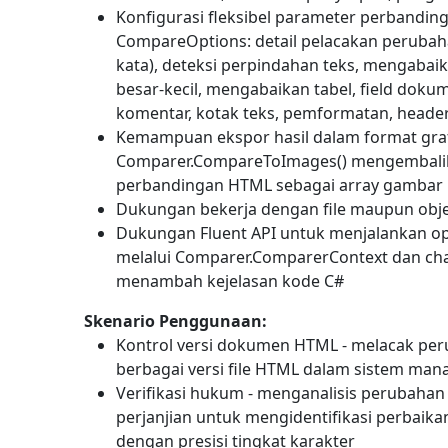
Konfigurasi fleksibel parameter perbandin
CompareOptions
: detail pelacakan perubah
kata), deteksi perpindahan teks, mengaba
besar-kecil, mengabaikan tabel, field dokum
komentar, kotak teks, pemformatan, header
Kemampuan ekspor hasil dalam format graf
Comparer.CompareToImages()
mengembalik
perbandingan HTML sebagai array gambar
Dukungan bekerja dengan file maupun obj
Dukungan Fluent API untuk menjalankan o
melalui
Comparer.ComparerContext
dan cha
menambah kejelasan kode C#
Skenario Penggunaan:
Kontrol versi dokumen HTML - melacak pe
berbagai versi file HTML dalam sistem m
Verifikasi hukum - menganalisis perubahan
perjanjian untuk mengidentifikasi perbaika
dengan presisi tingkat karakter