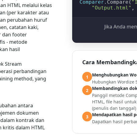
Comparer
.
Compare
(
"
gan HTML melalui kelas
"Output.html"
,
an (per karakter atau
ikan perubahan huruf
Jika Anda mem
en, catatan kaki,
 dan footer
is - metode
an hasil
Cara Membandingka
ek
Stream
perasi perbandingan
Menghubungkan Word
1
ining method, yang
Hubungkan Wordize S
Membandingkan doku
2
Panggil metode
Comp
HTML, file hasil unt
rubahan antara
(penulis dan tanggal
anajemen dokumen
Mendapatkan hasil 
3
 dalam kontrak dan
Dapatkan hasil per
n kritis dalam HTML