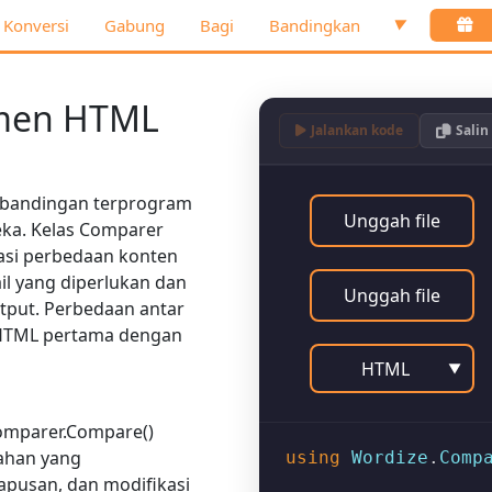
Konversi
Gabung
Bagi
Bandingkan
▼
men HTML
Jalankan kode
Salin
perbandingan terprogram
Unggah file
eka. Kelas
Comparer
si perbedaan konten
l yang diperlukan dan
Unggah file
put. Perbedaan antar
 HTML pertama dengan
HTML
▼
omparer.Compare()
ahan yang
using
Wordize
.
Comp
hapusan, dan modifikasi