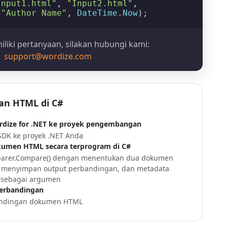
Input1.html"
, 
"Input2.html"
,

 
"Author Name"
, 
DateTime
.
Now
iliki pertanyaan, silakan hubungi kami:
support@wordize.com
n HTML di C#
ize for .NET ke proyek pengembangan
DK ke proyek .NET Anda
men HTML secara terprogram di C#
arer.Compare()
dengan menentukan dua dokumen
uk menyimpan output perbandingan, dan metadata
) sebagai argumen
perbandingan
bandingan dokumen HTML