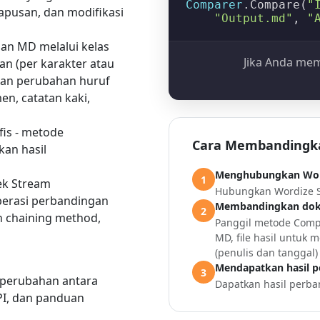
Comparer
.
Compare
(
"
hapusan, dan modifikasi
"Output.md"
, 
"
gan MD melalui kelas
Jika Anda mem
an (per karakter atau
ikan perubahan huruf
en, catatan kaki,
is - metode
Cara Membandingka
an hasil
Menghubungkan Word
1
ek
Stream
Hubungkan Wordize S
perasi perbandingan
Membandingkan doku
2
 chaining method,
Panggil metode
Comp
MD, file hasil untuk
(penulis dan tanggal
Mendapatkan hasil 
3
k perubahan antara
Dapatkan hasil per
PI, dan panduan