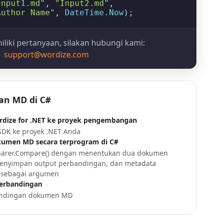
Input1.md"
, 
"Input2.md"
,

Author Name"
, 
DateTime
.
Now
iliki pertanyaan, silakan hubungi kami:
support@wordize.com
n MD di C#
ize for .NET ke proyek pengembangan
DK ke proyek .NET Anda
men MD secara terprogram di C#
arer.Compare()
dengan menentukan dua dokumen
 menyimpan output perbandingan, dan metadata
) sebagai argumen
perbandingan
bandingan dokumen MD