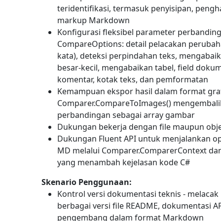
teridentifikasi, termasuk penyisipan, peng
markup Markdown
Konfigurasi fleksibel parameter perbandin
CompareOptions
: detail pelacakan perubah
kata), deteksi perpindahan teks, mengaba
besar-kecil, mengabaikan tabel, field dokum
komentar, kotak teks, dan pemformatan
Kemampuan ekspor hasil dalam format graf
Comparer.CompareToImages()
mengembalik
perbandingan sebagai array gambar
Dukungan bekerja dengan file maupun obj
Dukungan Fluent API untuk menjalankan o
MD melalui
Comparer.ComparerContext
dan
yang menambah kejelasan kode C#
Skenario Penggunaan:
Kontrol versi dokumentasi teknis - melaca
berbagai versi file README, dokumentasi A
pengembang dalam format Markdown