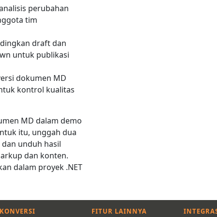
analisis perubahan
nggota tim
dingkan draft dan
own untuk publikasi
 versi dokumen MD
tuk kontrol kualitas
kumen MD dalam demo
 Untuk itu, unggah dua
 dan unduh hasil
markup dan konten.
kan dalam proyek .NET
KONVERSI
FITUR LAINNYA
INTEGRAS