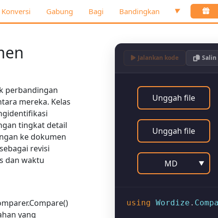
Konversi
Gabung
Bagi
Bandingkan
▼
men
Jalankan kode
Salin
tuk perbandingan
Unggah file
ntara mereka. Kelas
dentifikasi
an tingkat detail
Unggah file
dingan ke dokumen
ebagai revisi
s dan waktu
MD
▼
omparer.Compare()
using
Wordize
.
Comp
ahan yang