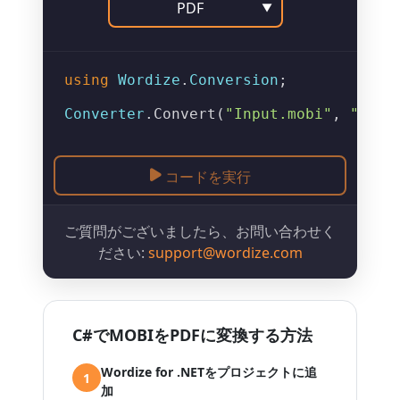
PDF
▼
using
Wordize
.
Conversion
;

Converter
.
Convert
(
"Input.mobi"
, 
"Outp
コードを実行
ご質問がございましたら、お問い合わせく
ださい:
support@wordize.com
C#でMOBIをPDFに変換する方法
Wordize for .NETをプロジェクトに追
1
加