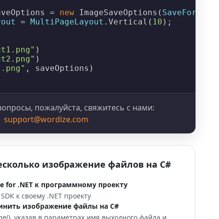
aveOptions = 
new
ImageSaveOptions
(
SaveFormat
.
yout
 = 
MultiPageLayout
.
Vertical
(
10
);

ut1.png"
)

ut2.png"
)

t.png"
, saveOptions)

;
 вопросы, пожалуйста, свяжитесь с нами:
support@wordize.com
есколько изображение файлов на C#
 for .NET к программному проекту
SDK к своему .NET проекту
инить изображение файлы на C#
e()
, указав в параметрах имя выходного файла и