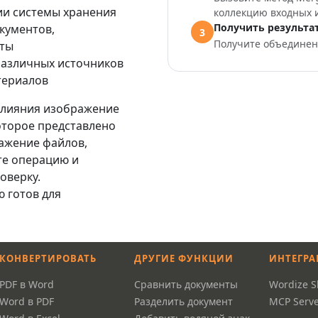
ии системы хранения
коллекцию входных 
Получить результа
кументов,
3
Получите объедине
еты
различных источников
териалов
слияния изображение
оторое представлено
ражение файлов,
те операцию и
оверку.
 готов для
КОНВЕРТИРОВАТЬ
ДРУГИЕ ФУНКЦИИ
ИНТЕГРА
PDF в Word
Сравнить документы
Wordize Sk
Word в PDF
Разделить документ
MCP Serve