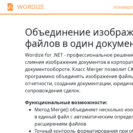
WORDIZE
Конверт
Объединение изобра
файлов в один докумен
Wordize for .NET - профессиональное решени
слияния изображение документов в корпора
документообороте. Класс
Merger
позволит C
программно объединять изображение файлы
отчетности, создания документации, юридич
сопровождения сделок.
Функциональные возможности:
Метод
Merge()
объединяет несколько из
в единый файл с автоматическим опреде
расширениям файлов
Точный контроль форматирования при 