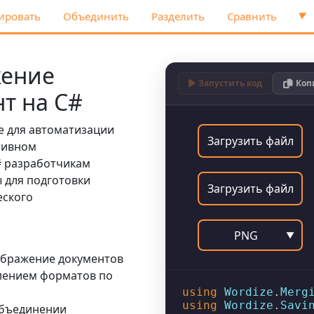
ировать
Объединить
Разделить
Сравнить
▼
жение
Запустить код
Коп
т на C#
е для автоматизации
Загрузить файл
тивном
# разработчикам
 для подготовки
Загрузить файл
еского
PNG
▼
ображение документов
лением форматов по
using
Wordize
.
Merg
using
Wordize
.
Savi
объединении