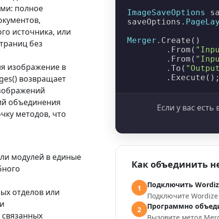
ми: полное
ImageSaveOptions
 s
окументов,
saveOptions.
PageLa
го источника, или
Merger
.
Create
()

страниц без
        .
From
(
"Inp
        .
From
(
"Inp
ия изображение в
        .
To
(
"Outpu
        .
Execute
()
es()
возвращает
изображений
ций объединения
Если у вас есть
чку методов, что
ли модулей в единые
Как объединить н
бного
Подключить Wordize
1
ых отделов или
Подключите Wordize 
ии
Программно объед
2
 связанных
Вызовите метод
Merg