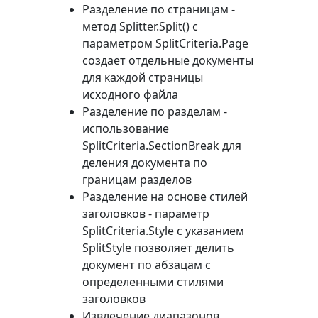
Разделение по страницам -
метод
Splitter.Split()
с
параметром
SplitCriteria.Page
создает отдельные документы
для каждой страницы
исходного файла
Разделение по разделам -
использование
SplitCriteria.SectionBreak
для
деления документа по
границам разделов
Разделение на основе стилей
заголовков - параметр
SplitCriteria.Style
с указанием
SplitStyle
позволяет делить
документ по абзацам с
определенными стилями
заголовков
Извлечение диапазонов