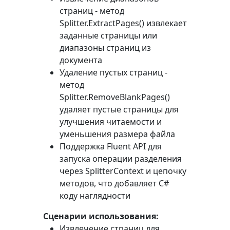
страниц - метод
Splitter.ExtractPages()
извлекает
заданные страницы или
диапазоны страниц из
документа
Удаление пустых страниц -
метод
Splitter.RemoveBlankPages()
удаляет пустые страницы для
улучшения читаемости и
уменьшения размера файла
Поддержка Fluent API для
запуска операции разделения
через
SplitterContext
и цепочку
методов, что добавляет C#
коду наглядности
Сценарии использования:
Извлечение страниц для