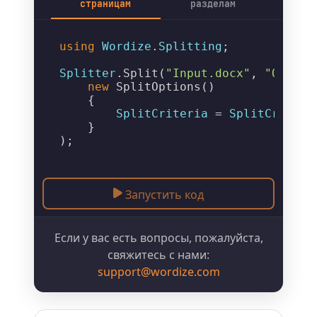
страницам
разделам
using
Wordize
.
Splitting
;

Splitter
.
Split
(
"Input.docx"
, 
"Output
new
SplitOptions
()

    {

SplitCriteria
 = 
SplitCriteri
    }

Запустить код
Если у вас есть вопросы, пожалуйста,
свяжитесь с нами:
support@wordize.com