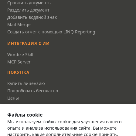
Сравнить документы
Разделить документ
Добавить водяной знак
Mail Merge
Создать отчёт с помощью LINQ Reporting
ИНТЕГРАЦИЯ С ИИ
Wordize Skill
MCP Server
ПОКУПКА
Купить лицензию
Попробовать бесплатно
Цены
FAQ
Файлы cookie
ДОКУМЕНТАЦИЯ
Мы используем файлы cookie для улучшения вашего
Документация
опыта и анализа использования сайта. Вы можете
настроить, какие дополнительные cookie принять.
Справочник API