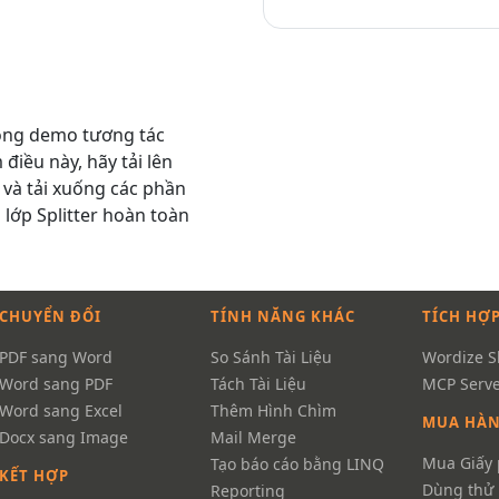
trong demo tương tác
điều này, hãy tải lên
c và tải xuống các phần
g lớp
Splitter
hoàn toàn
CHUYỂN ĐỔI
TÍNH NĂNG KHÁC
TÍCH HỢP
PDF sang Word
So Sánh Tài Liệu
Wordize Sk
Word sang PDF
Tách Tài Liệu
MCP Serve
Word sang Excel
Thêm Hình Chìm
MUA HÀ
Docx sang Image
Mail Merge
Mua Giấy
Tạo báo cáo bằng LINQ
KẾT HỢP
Dùng thử 
Reporting