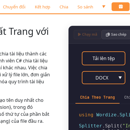
Chuyển đổi
Kết hợp
Chia
So sánh
▼
ất Trang với
Chạy mã
Sao chép
hia tài liệu thành các
Tải lên tệp
nh viên C# chia tài liệu
í khác nhau. Việc chia
 xử lý file lớn, đơn giản
DOCX
▼
hóa quy trình tài liệu
Chia Theo Trang
Ch
 tạo tên duy nhất cho
sion}, trong đó
à số thứ tự của phần bắt
using
Wordize
.
Spl
ạng) của file đầu ra.
Splitter
.
Split
(
"I