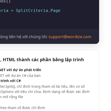
ons
()

eria
 = 
SplitCriteria
.
Page
lòng liên hệ với chúng tôi:
support@wordize.com
, HTML thành các phần bằng lập trình
NET với dự án phát triển
NET với dự án C# của bạn
 trình với C#
ter.Split()
, chỉ định trong tham số tài liệu, tên cơ sở
tOptions
với tiêu chí chia. Định dạng sẽ được xác định
n mở rộng file
 theo tham số được chỉ định