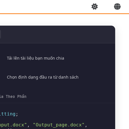
Tải lên tài liệu bạn muốn chia
Chọn định dạng đầu ra từ danh sách
ia Theo Phần
itting
;

nput.docx"
, 
"Output_page.docx"
,
