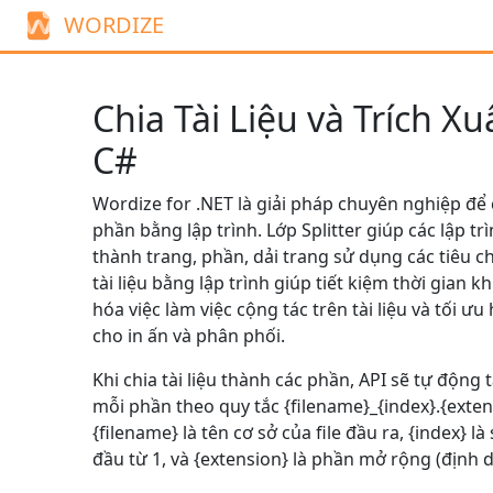
WORDIZE
Chia Tài Liệu và Trích Xu
C#
Wordize for .NET là giải pháp chuyên nghiệp để c
phần bằng lập trình. Lớp
Splitter
giúp các lập trì
thành trang, phần, dải trang sử dụng các tiêu ch
tài liệu bằng lập trình giúp tiết kiệm thời gian khi
hóa việc làm việc cộng tác trên tài liệu và tối ưu 
cho in ấn và phân phối.
Khi chia tài liệu thành các phần, API sẽ tự động
mỗi phần theo quy tắc {filename}_{index}.{exten
{filename} là tên cơ sở của file đầu ra, {index} l
đầu từ 1, và {extension} là phần mở rộng (định d