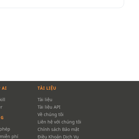
 AI
TÀI LIỆU
ill
Tài liệu
r
Tài liệu API
Về chúng tôi
NG
Liên hệ với chúng tôi
 phép
Chính sách Bảo mật
miễn phí
Điều Khoản Dịch Vụ