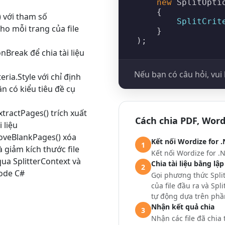
new
SplitOpti
    {

)
với tham số
SplitCrit
cho mỗi trang của file
    }

ionBreak
để chia tài liệu
Nếu bạn có câu hỏi, vui 
teria.Style
với chỉ định
n có kiểu tiêu đề cụ
ExtractPages()
trích xuất
Cách chia PDF, Word
 liệu
moveBlankPages()
xóa
Kết nối Wordize for .
1
 giảm kích thước file
Kết nối Wordize for .
 qua
SplitterContext
và
Chia tài liệu bằng lập
2
code C#
Gọi phương thức
Split
của file đầu ra và
Spli
tự động dựa trên phầ
Nhận kết quả chia
3
Nhận các file đã chia