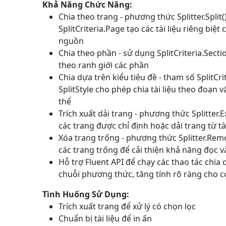
Khả Năng Chức Năng:
Chia theo trang - phương thức
Splitter.Split(
SplitCriteria.Page
tạo các tài liệu riêng biệt 
nguồn
Chia theo phần - sử dụng
SplitCriteria.Sect
theo ranh giới các phần
Chia dựa trên kiểu tiêu đề - tham số
SplitCri
SplitStyle
cho phép chia tài liệu theo đoạn vă
thể
Trích xuất dải trang - phương thức
Splitter.
các trang được chỉ định hoặc dải trang từ tài
Xóa trang trống - phương thức
Splitter.Re
các trang trống để cải thiện khả năng đọc và
Hỗ trợ Fluent API để chạy các thao tác chia
chuỗi phương thức, tăng tính rõ ràng cho 
Tình Huống Sử Dụng:
Trích xuất trang để xử lý có chọn lọc
Chuẩn bị tài liệu để in ấn