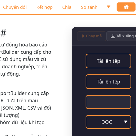
Chuyển đổi
Kết hợp
Chia
So sánh
▼
C#
Chạy mã
Tải xuống 
 tự động hóa báo cáo
tBuilder
cung cấp cho
C sử dụng mẫu và cú
Tải lên tệp
h doanh nghiệp, triển
 tự động.
Tải lên tệp
portBuilder
cung cấp
DOC dựa trên mẫu
ợ JSON, XML, CSV và đối
ối tượng)
DOC
nhóm dữ liệu khi tạo
▼