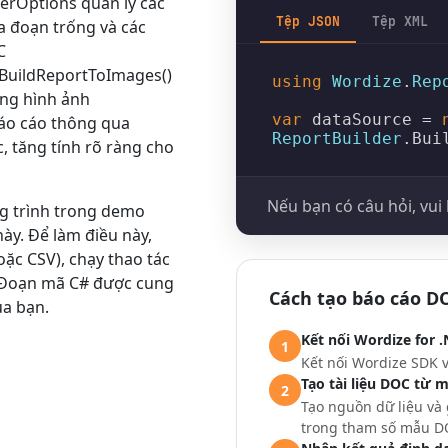
derOptions
quản lý các
Tệp JSON
Tệp XML
óa đoạn trống và các
C
BuildReportToImages()
using
Wordize
.
Rep
ảng hình ảnh
var
 dataSource = 
báo cáo thông qua
ReportBuilder
.
Bui
 tăng tính rõ ràng cho
Nếu bạn có câu hỏi, vui 
g trình trong demo
này. Để làm điều này,
hoặc CSV), chạy thao tác
. Đoạn mã C# được cung
Cách tạo báo cáo D
ủa bạn.
Kết nối Wordize for .
1
Kết nối Wordize SDK 
Tạo tài liệu DOC từ 
2
Tạo nguồn dữ liệu và
trong tham số mẫu DO