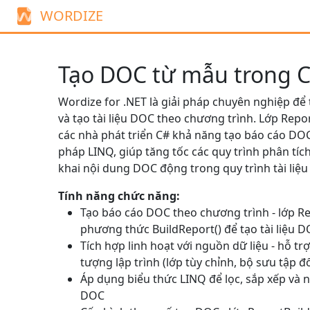
WORDIZE
Tạo DOC từ mẫu trong 
Wordize for .NET là giải pháp chuyên nghiệp để
và tạo tài liệu DOC theo chương trình. Lớp
Repor
các nhà phát triển C# khả năng tạo báo cáo DO
pháp LINQ, giúp tăng tốc các quy trình phân tíc
khai nội dung DOC động trong quy trình tài liệu
Tính năng chức năng:
Tạo báo cáo DOC theo chương trình - lớp
Re
phương thức
BuildReport()
để tạo tài liệu 
Tích hợp linh hoạt với nguồn dữ liệu - hỗ tr
tượng lập trình (lớp tùy chỉnh, bộ sưu tập đ
Áp dụng biểu thức LINQ để lọc, sắp xếp và 
DOC