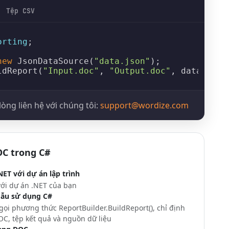
Tệp CSV
orting
;

new
JsonDataSource
(
"data.json"
ldReport
(
"Input.doc"
, 
"Output.doc"
, dataSourc
lòng liên hệ với chúng tôi:
support@wordize.com
OC trong C#
NET với dự án lập trình
với dự án .NET của bạn
mẫu sử dụng C#
 gọi phương thức
ReportBuilder.BuildReport()
, chỉ định
C, tệp kết quả và nguồn dữ liệu