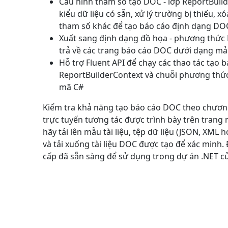
Cấu hình tham số tạo DOC - lớp
ReportBuil
kiểu dữ liệu có sẵn, xử lý trường bị thiếu, x
tham số khác để tạo báo cáo định dạng DO
Xuất sang định dạng đồ họa - phương thức
trả về các trang báo cáo DOC dưới dạng m
Hỗ trợ Fluent API để chạy các thao tác tạo 
ReportBuilderContext
và chuỗi phương thức,
mã C#
Kiểm tra khả năng tạo báo cáo DOC theo chươn
trực tuyến tương tác được trình bày trên trang 
hãy tải lên mẫu tài liệu, tệp dữ liệu (JSON, XML 
và tải xuống tài liệu DOC được tạo để xác minh
cấp đã sẵn sàng để sử dụng trong dự án .NET c