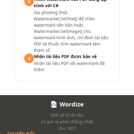
2
trình với C#
Gọi phương thức
Watermarker.SetText()
để chèn
watermark văn bản hoặc
Watermarker.SetImage()
cho
watermark hình ảnh, chỉ định tài liệu
PDF và thuộc tính watermark làm
tham số
Nhận tài liệu PDF được bảo vệ
3
Nhận tài liệu PDF với watermark đã
thêm
Wordize
SDK xử lý tài liệu
có giá cả phải chăng nhất
cho .NET
CHUYỂN ĐỔI