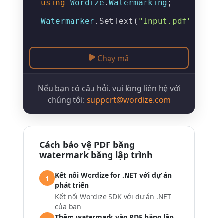
using
Wordize
.
Watermarking
;

Watermarker
.
SetText
(
"Input.pdf"
, 
"Ou
Chạy mã
Nếu bạn có câu hỏi, vui lòng liên hệ với
chúng tôi:
support@wordize.com
Cách bảo vệ PDF bằng
watermark bằng lập trình
Kết nối Wordize for .NET với dự án
1
phát triển
Kết nối Wordize SDK với dự án .NET
của bạn
Thêm watermark vào PDF bằng lập