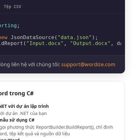
Tệp CSV
orting
;

new
JsonDataSource
(
"data.json"
ldReport
(
"Input.docx"
, 
"Output.docx"
, dataSou
lòng liên hệ với chúng tôi:
support@wordize.com
ord trong C#
NET với dự án lập trình
với dự án .NET của bạn
 mẫu sử dụng C#
 gọi phương thức
ReportBuilder.BuildReport()
, chỉ định
rd, tệp kết quả và nguồn dữ liệu