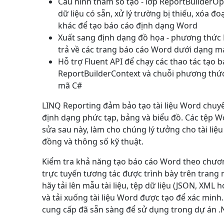
Cấu hình tham số tạo - lớp
ReportBuilderOp
dữ liệu có sẵn, xử lý trường bị thiếu, xóa đ
khác để tạo báo cáo định dạng Word
Xuất sang định dạng đồ họa - phương thức
trả về các trang báo cáo Word dưới dạng m
Hỗ trợ Fluent API để chạy các thao tác tạo 
ReportBuilderContext
và chuỗi phương thức,
mã C#
LINQ Reporting đảm bảo tạo tài liệu Word chuyê
định dạng phức tạp, bảng và biểu đồ. Các tệp W
sửa sau này, làm cho chúng lý tưởng cho tài liệ
đồng và thông số kỹ thuật.
Kiểm tra khả năng tạo báo cáo Word theo chươ
trực tuyến tương tác được trình bày trên trang 
hãy tải lên mẫu tài liệu, tệp dữ liệu (JSON, XML 
và tải xuống tài liệu Word được tạo để xác min
cung cấp đã sẵn sàng để sử dụng trong dự án .