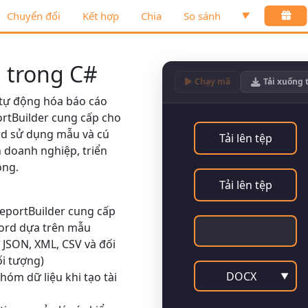
Chuyển đổi
Kết hợp
Chia
So sánh
▼
u trong C#
Chạy mã
Tải xuống 
 tự động hóa báo cáo
rtBuilder
cung cấp cho
rd sử dụng mẫu và cú
Tải lên tệp
h doanh nghiệp, triển
ộng.
Tải lên tệp
eportBuilder
cung cấp
Word dựa trên mẫu
ợ JSON, XML, CSV và đối
ối tượng)
DOCX
hóm dữ liệu khi tạo tài
▼