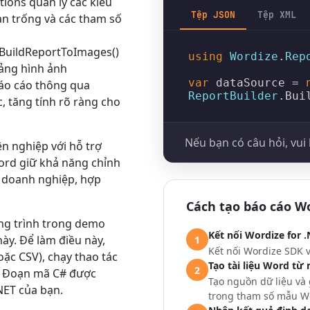
tions
quản lý các kiểu
Tệp JSON
Tệp XML
oạn trống và các tham số
BuildReportToImages()
using
Wordize
.
Rep
ảng hình ảnh
var
 dataSource = 
báo cáo thông qua
ReportBuilder
.
Bui
 tăng tính rõ ràng cho
Nếu bạn có câu hỏi, vui 
n nghiệp với hỗ trợ
ord giữ khả năng chỉnh
u doanh nghiệp, hợp
Cách tạo báo cáo W
ng trình trong demo
Kết nối Wordize for .
này. Để làm điều này,
1
Kết nối Wordize SDK 
hoặc CSV), chạy thao tác
Tạo tài liệu Word từ
2
h. Đoạn mã C# được
Tạo nguồn dữ liệu và
NET của bạn.
trong tham số mẫu Wo