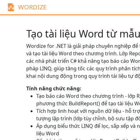
WORDIZE
Tạo tài liệu Word từ mẫ
Wordize for .NET là giải pháp chuyên nghiệp để
và tạo tài liệu Word theo chương trình. Lớp
Repo
các nhà phát triển C# khả năng tạo báo cáo Wo
pháp LINQ, giúp tăng tốc các quy trình phân tíc
khai nội dung động trong quy trình tài liệu tự đ
Tính năng chức năng:
Tạo báo cáo Word theo chương trình - lớp
R
phương thức
BuildReport()
để tạo tài liệu 
Tích hợp linh hoạt với nguồn dữ liệu - hỗ tr
tượng lập trình (lớp tùy chỉnh, bộ sưu tập đ
Áp dụng biểu thức LINQ để lọc, sắp xếp và n
liệu Word