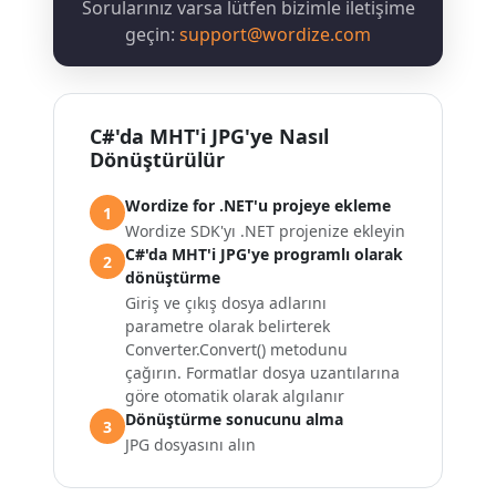
Sorularınız varsa lütfen bizimle iletişime
geçin:
support@wordize.com
C#'da MHT'i JPG'ye Nasıl
Dönüştürülür
Wordize for .NET'u projeye ekleme
1
Wordize SDK'yı .NET projenize ekleyin
C#'da MHT'i JPG'ye programlı olarak
2
dönüştürme
Giriş ve çıkış dosya adlarını
parametre olarak belirterek
Converter.Convert() metodunu
çağırın. Formatlar dosya uzantılarına
göre otomatik olarak algılanır
Dönüştürme sonucunu alma
3
JPG dosyasını alın