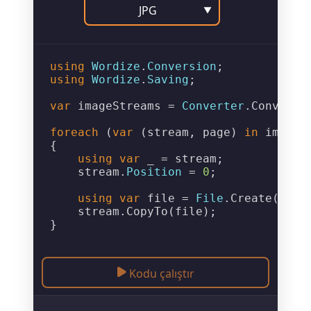
JPG
▼
using
Wordize
.
Conversion
using
Wordize
.
Saving
;

var
 imageStreams = 
Converter
.
ConvertT
foreach
 (
var
 (stream, page) 
in
 imageS
{

using
var
 _ = stream;

    stream.
Position
 = 
0
;

using
var
 file = 
File
.
Create
(
$"Ou
    stream.
CopyTo
(file);

Kodu çalıştır