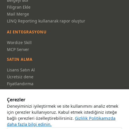
Belgeyi Böl
Filigran Ekle
Mail Merge
LINQ Reporting kullanarak rapor oluştur
AI ENTEGRASYONU
Wordize Skill
MCP Server
SATIN ALMA
Lisans Satın Al
Ücretsiz dene
Fiyatlandırma
FAQ
Çerezler
DOKÜMANTASYON
Deneyiminizi iyileştirmek ve site kullanımını analiz etmek
Dokümantasyon
için çerezler kullanıyoruz. Kabul etmek istediğiniz isteğe
bağlı çerezleri özelleştirebilirsiniz.
Gizlilik Politikamızda
API Referansı
daha fazla bilgi edinin.
Hakkımızda