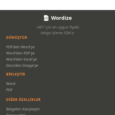
Wordize
.NET için en uygun fiyatlı
belge işleme SDK'sı
DÖNÜŞTÜR
PDF'den Word'ye
Word'den PDF'ye
Word'den Excel'ye
Docx'den Image'ye
BIRLEŞTIR
Word
PDF
DIĞER ÖZELLIKLER
Belgeleri Karşılaştır