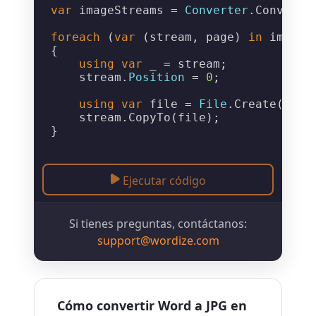
var
 imageStreams = 
Converter
.
ConvertT
foreach
 (
var
 (stream, page) 
in
 imageS
{

using
var
 _ = stream;

    stream.
Position
 = 
0
;

using
var
 file = 
File
.
Create
(
$"Ou
    stream.
CopyTo
(file);

Ejecutar código
Si tienes preguntas, contáctanos:
support@wordize.com
Cómo convertir Word a JPG en