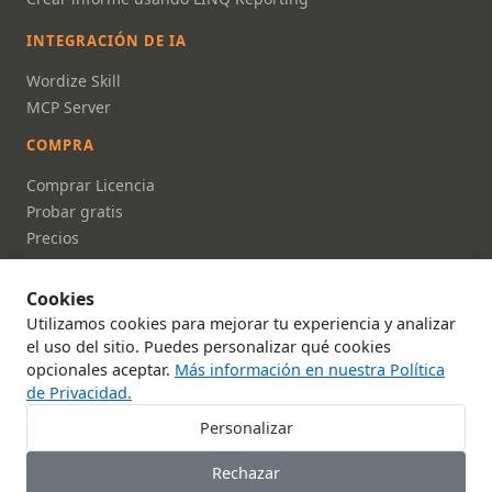
INTEGRACIÓN DE IA
Wordize Skill
MCP Server
COMPRA
Comprar Licencia
Probar gratis
Precios
FAQ
Cookies
DOCUMENTACIÓN
Utilizamos cookies para mejorar tu experiencia y analizar
Documentación
el uso del sitio. Puedes personalizar qué cookies
opcionales aceptar.
Más información en nuestra Política
Referencia API
de Privacidad.
Sobre nosotros
Contáctanos
Personalizar
Política de Privacidad
Rechazar
Términos de Servicio