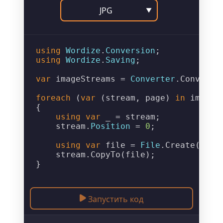
JPG
▼
using
Wordize
.
Conversion
using
Wordize
.
Saving
;

var
 imageStreams = 
Converter
.
ConvertT
foreach
 (
var
 (stream, page) 
in
 imageS
{

using
var
 _ = stream;

    stream.
Position
 = 
0
;

using
var
 file = 
File
.
Create
(
$"Ou
    stream.
CopyTo
(file);

Запустить код