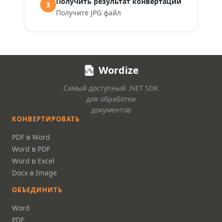
Получить результат конвертации
3
Получите JPG файл
Wordize
Самый доступный .NET SDK
для обработки
документов
КОНВЕРТИРОВАТЬ
PDF в Word
Word в PDF
Word в Excel
Docx в Image
ОБЪЕДИНИТЬ
Word
PDF