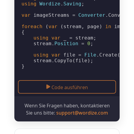
using
Wordize
.
Saving
;

var
 imageStreams = 
Converter
.
ConvertT
foreach
 (
var
 (stream, page) 
in
 imageS
{

using
var
 _ = stream;

    stream.
Position
 = 
0
;

using
var
 file = 
File
.
Create
(
$"Ou
    stream.
CopyTo
(file);

Code ausführen
Wenn Sie Fragen haben, kontaktieren
Sie uns bitte:
support@wordize.com