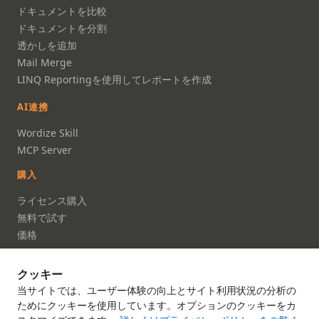
ドキュメントを比較
ドキュメントを分割
透かしを追加
Mail Merge
LINQ Reportingを使用してレポートを作成
AI連携
Wordize Skill
MCP Server
購入
ライセンス購入
無料で試す
価格
FAQ
クッキー
ドキュメント
当サイトでは、ユーザー体験の向上とサイト利用状況の分析の
ドキュメント
ためにクッキーを使用しています。オプションのクッキーをカ