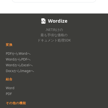
Wordize
.NET向けの
最も手頃な価格の
ドキュメント処理SDK
変換
PDFからWordへ
WordからPDFへ
WordからExcelへ
DocxからImageへ
結合
Word
PDF
その他の機能