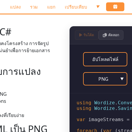
แปลง
รวม
แยก
เปรียบเทียบ
▼
 C#
รันโค้ด
คัดลอก
คงโครงสร้าง การจัดรูป
ม่นยำเพื่อการย้ายเอกสาร
อัปโหลดไฟล์
ับการแปลง
PNG
▼
PNG
ons
using
Wordize
.
Conv
using
Wordize
.
Savi
ี่เรียบง่าย
var
 imageStreams =
L เป็น PNG
foreach
 (
var
 (stre