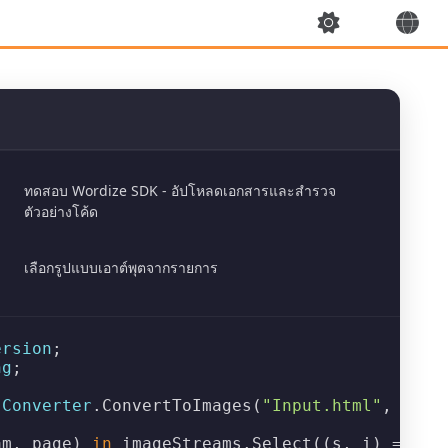
ทดสอบ Wordize SDK - อัปโหลดเอกสารและสำรวจ
ตัวอย่างโค้ด
เลือกรูปแบบเอาต์พุตจากรายการ
ersion
ng
;

 
Converter
.
ConvertToImages
(
"Input.html"
, 
new
am, page) 
in
 imageStreams.
Select
((s, i) => (s,