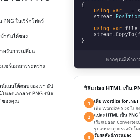
{

using
var
 _ = s
    stream.
Positio
 PNG ในเวิร์กโฟลว์
using
var
 file
    stream.
CopyTo
(f
ข้ากันได้ของ
ำหรับการเปลี่ยน
หากคุณมีคำถาม
่อแชร์เอกสารระหว่าง
น์แบบโต้ตอบของเรา อัป
วิธีแปลง HTML เป็น 
น์โหลดเอกสาร PNG รหัส
ET ของคุณ
เพิ่ม Wordize for .NET 
1
เพิ่ม Wordize SDK ไปยั
แปลง HTML เป็น PNG
2
เรียกเมธอด Converter.C
รูปแบบจะถูกตรวจจับโด
รับผลลัพธ์การแปลง
3