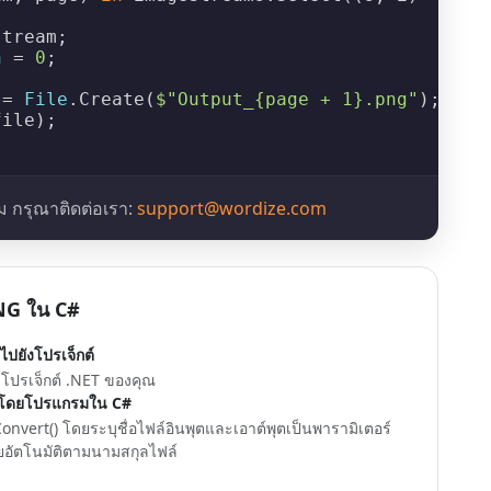
tream;

n
 = 
0
;

 = 
File
.
Create
(
$"Output_{page + 1}.png"
);

ile);

 กรุณาติดต่อเรา:
support@wordize.com
PNG ใน C#
ไปยังโปรเจ็กต์
งโปรเจ็กต์ .NET ของคุณ
 โดยโปรแกรมใน C#
onvert() โดยระบุชื่อไฟล์อินพุตและเอาต์พุตเป็นพารามิเตอร์
ยอัตโนมัติตามนามสกุลไฟล์