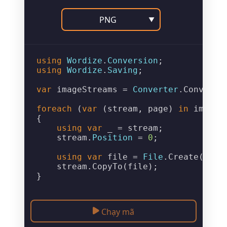
PNG
▼
using
Wordize
.
Conversion
using
Wordize
.
Saving
;

var
 imageStreams = 
Converter
.
ConvertT
foreach
 (
var
 (stream, page) 
in
 imageS
{

using
var
 _ = stream;

    stream.
Position
 = 
0
;

using
var
 file = 
File
.
Create
(
$"Ou
    stream.
CopyTo
(file);

Chạy mã