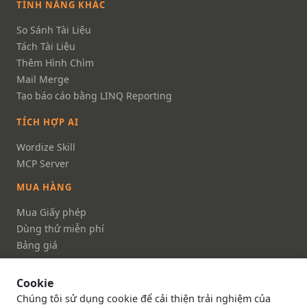
TÍNH NĂNG KHÁC
So Sánh Tài Liệu
Tách Tài Liệu
Thêm Hình Chìm
Mail Merge
Tạo báo cáo bằng LINQ Reporting
TÍCH HỢP AI
Wordize Skill
MCP Server
MUA HÀNG
Mua Giấy phép
Dùng thử miễn phí
Bảng giá
FAQ
Cookie
TÀI LIỆU
Chúng tôi sử dụng cookie để cải thiện trải nghiệm của