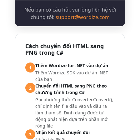
Nếu bạn có câu hỏi, vui lòng liên hệ với
chúng tôi:
support@wordize.com
Cách chuyển đổi HTML sang
PNG trong C#
Thêm Wordize for .NET vào dự án
1
Thêm Wordize SDK vào dự án .NET
của bạn
Chuyển đổi HTML sang PNG theo
2
chương trình trong C#
Gọi phương thức Converter.Convert(),
chỉ định tên file đầu vào và đầu ra
làm tham số. Định dạng được tự
động phát hiện dựa trên phần mở
rộng file
Nhận kết quả chuyển đổi
3
Nhận file PNG