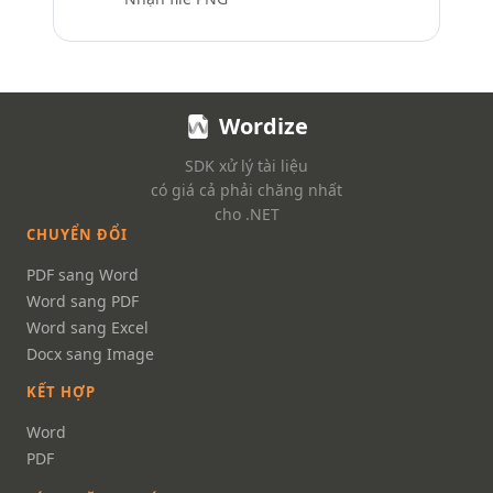
Wordize
SDK xử lý tài liệu
có giá cả phải chăng nhất
cho .NET
CHUYỂN ĐỔI
PDF sang Word
Word sang PDF
Word sang Excel
Docx sang Image
KẾT HỢP
Word
PDF