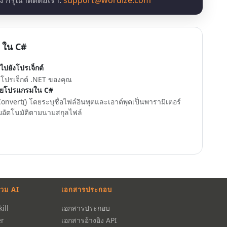
 กรุณาติดต่อเรา:
support@wordize.com
C ใน C#
ไปยังโปรเจ็กต์
งโปรเจ็กต์ .NET ของคุณ
ดยโปรแกรมใน C#
onvert() โดยระบุชื่อไฟล์อินพุตและเอาต์พุตเป็นพารามิเตอร์
ยอัตโนมัติตามนามสกุลไฟล์
วม AI
เอกสารประกอบ
ill
เอกสารประกอบ
r
เอกสารอ้างอิง API