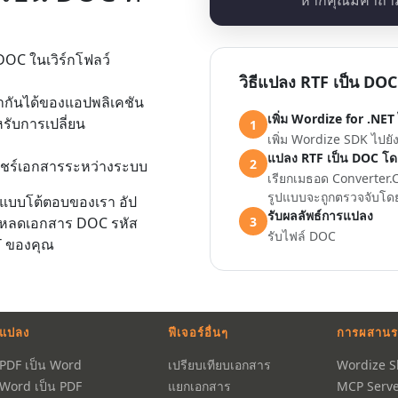
หากคุณมีคำถาม
DOC ในเวิร์กโฟลว์
วิธีแปลง RTF เป็น DO
ากันได้ของแอปพลิเคชัน
เพิ่ม Wordize for .NET 
รับการเปลี่ยน
1
เพิ่ม Wordize SDK ไปยั
แปลง RTF เป็น DOC โ
2
แชร์เอกสารระหว่างระบบ
เรียกเมธอด Converter.C
รูปแบบจะถูกตรวจจับโด
แบบโต้ตอบของเรา อัป
รับผลลัพธ์การแปลง
3
โหลดเอกสาร DOC รหัส
รับไฟล์ DOC
ET ของคุณ
แปลง
ฟีเจอร์อื่นๆ
การผสานร
PDF เป็น Word
เปรียบเทียบเอกสาร
Wordize Sk
Word เป็น PDF
แยกเอกสาร
MCP Serve