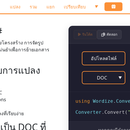
แปลง
รวม
แยก
เปรียบเทียบ
▼
#
รันโค้ด
คัดลอก
โครงสร้าง การจัดรูป
ม่นยำเพื่อการย้ายเอกสาร
อัปโหลดไฟล์
ับการแปลง
DOC
▼
C
ons
using
Wordize
.
Conv
Converter
.
Convert
(
ี่เรียบง่าย
ป็น DOC ที่