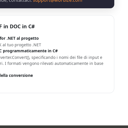
de, contattaci:
support@wordize.com
 in DOC in C#
or .NET al progetto
 al tuo progetto .NET
OC programmaticamente in C#
rter.Convert(), specificando i nomi dei file di input e
. I formati vengono rilevati automaticamente in base
 della conversione