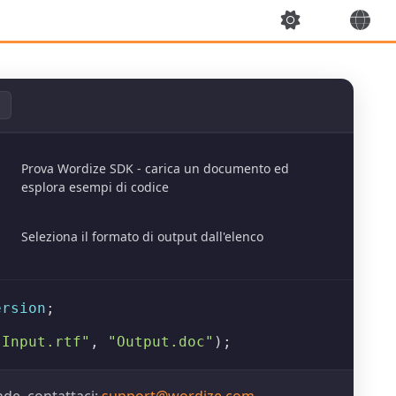
Prova Wordize SDK - carica un documento ed
esplora esempi di codice
Seleziona il formato di output dall'elenco
ersion
;

"Input.rtf"
, 
"Output.doc"
);