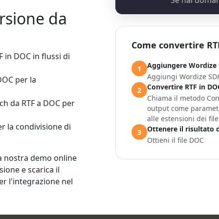
Se hai doman
rsione da
Come convertire RTF
in DOC in flussi di
Aggiungere Wordize f
1
Aggiungi Wordize SDK
DOC per la
Convertire RTF in D
2
Chiama il metodo Conve
ch da RTF a DOC per
output come parametri
alle estensioni dei file
 la condivisione di
Ottenere il risultato
3
Ottieni il file DOC
la nostra demo online
sione e scarica il
r l'integrazione nel