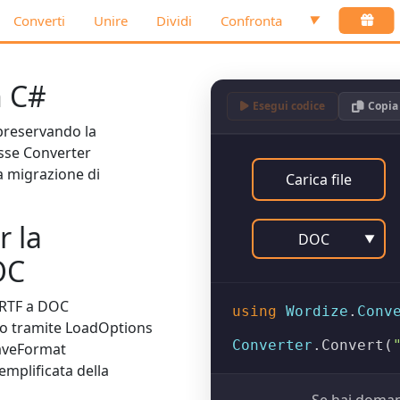
Converti
Unire
Dividi
Confronta
▼
n C#
Esegui codice
Copia
preservando la
asse
Converter
a migrazione di
Carica file
r la
DOC
▼
OC
 RTF a DOC
using
Wordize
.
Conv
to tramite
LoadOptions
Converter
.
Convert
(
aveFormat
emplificata della