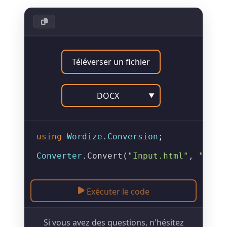
Téléverser un fichier
DOCX
▼
using
Wordize
.
Conversion
;

Converter
.
Convert
(
"Input.html"
, 
"Outp
Exécuter le code
Si vous avez des questions, n'hésitez