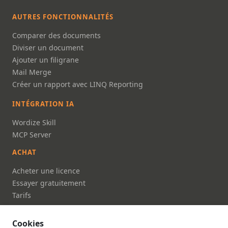
AUTRES FONCTIONNALITÉS
Comparer des documents
Diviser un document
Ajouter un filigrane
Mail Merge
Créer un rapport avec LINQ Reporting
INTÉGRATION IA
Wordize Skill
MCP Server
ACHAT
Acheter une licence
Essayer gratuitement
Tarifs
FAQ
Cookies
DOCUMENTATION