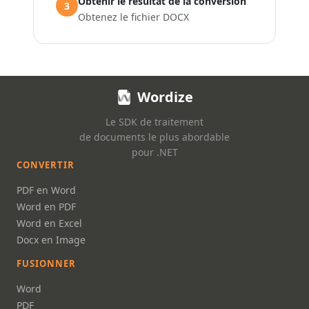
Obtenir le résultat de la conversion
3
Obtenez le fichier DOCX
Wordize
Le SDK de traitement
de documents le plus abordable
pour .NET
CONVERTIR
PDF en Word
Word en PDF
Word en Excel
Docx en Image
FUSIONNER
Word
PDF