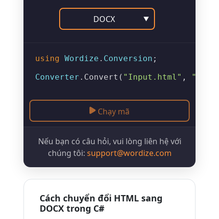
DOCX
▼
using
Wordize
.
Conversion
;

Converter
.
Convert
(
"Input.html"
, 
"Outp
Chạy mã
Nếu bạn có câu hỏi, vui lòng liên hệ với
chúng tôi:
support@wordize.com
Cách chuyển đổi HTML sang
DOCX trong C#