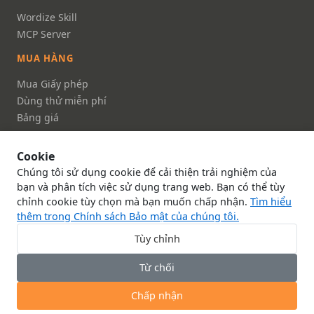
Wordize Skill
MCP Server
MUA HÀNG
Mua Giấy phép
Dùng thử miễn phí
Bảng giá
FAQ
Cookie
TÀI LIỆU
Chúng tôi sử dụng cookie để cải thiện trải nghiệm của
Tài liệu
bạn và phân tích việc sử dụng trang web. Bạn có thể tùy
chỉnh cookie tùy chọn mà bạn muốn chấp nhận.
Tìm hiểu
Tài liệu API
thêm trong Chính sách Bảo mật của chúng tôi.
Về chúng tôi
Liên hệ với chúng tôi
Tùy chỉnh
Chính sách Bảo mật
Từ chối
Điều Khoản Dịch Vụ
Chấp nhận
© Smallize Pty Ltd 2026
Cài đặt Cookie