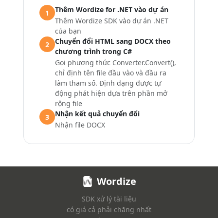
Thêm Wordize for .NET vào dự án
1
Thêm Wordize SDK vào dự án .NET
của bạn
Chuyển đổi HTML sang DOCX theo
2
chương trình trong C#
Gọi phương thức Converter.Convert(),
chỉ định tên file đầu vào và đầu ra
làm tham số. Định dạng được tự
động phát hiện dựa trên phần mở
rộng file
Nhận kết quả chuyển đổi
3
Nhận file DOCX
Wordize
SDK xử lý tài liệu
có giá cả phải chăng nhất