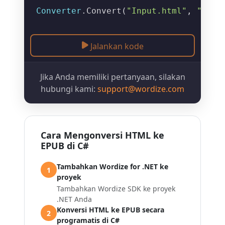
Converter
.
Convert
(
"Input.html"
, 
"Outp
Jalankan kode
Jika Anda memiliki pertanyaan, silakan
hubungi kami:
support@wordize.com
Cara Mengonversi HTML ke
EPUB di C#
Tambahkan Wordize for .NET ke
1
proyek
Tambahkan Wordize SDK ke proyek
.NET Anda
Konversi HTML ke EPUB secara
2
programatis di C#