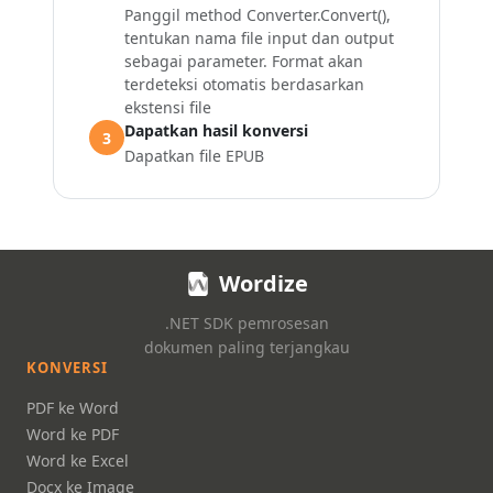
Panggil method Converter.Convert(),
tentukan nama file input dan output
sebagai parameter. Format akan
terdeteksi otomatis berdasarkan
ekstensi file
Dapatkan hasil konversi
3
Dapatkan file EPUB
Wordize
.NET SDK pemrosesan
dokumen paling terjangkau
KONVERSI
PDF ke Word
Word ke PDF
Word ke Excel
Docx ke Image