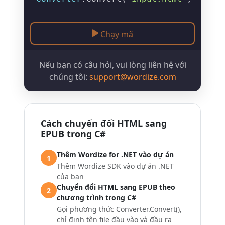
Chạy mã
Nếu bạn có câu hỏi, vui lòng liên hệ với
chúng tôi:
support@wordize.com
Cách chuyển đổi HTML sang
EPUB trong C#
Thêm Wordize for .NET vào dự án
1
Thêm Wordize SDK vào dự án .NET
của bạn
Chuyển đổi HTML sang EPUB theo
2
chương trình trong C#
Gọi phương thức Converter.Convert(),
chỉ định tên file đầu vào và đầu ra