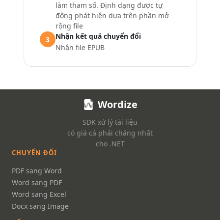
làm tham số. Định dạng được tự
động phát hiện dựa trên phần mở
rộng file
Nhận kết quả chuyển đổi
3
Nhận file EPUB
Wordize
SDK xử lý tài liệu
có giá cả phải chăng nhất
cho .NET
CHUYỂN ĐỔI
PDF sang Word
Word sang PDF
Word sang Excel
Docx sang Image