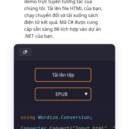
demo trực tuyến tương tác của
chúng tôi. Tải lên file HTML của bạn,
chạy chuyển đổi và tải xuống sách
điện tử kết quả. Mã C# được cung
cấp sẵn sàng để tích hợp vào dự án
.NET của bạn.
Tải lên tệp
EPUB
▼
using
Wordize
.
Conversion
;

Converter
.
Convert
(
"Input.html"
, 
"Outp