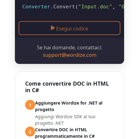
Converter
.
Convert
(
"Input.doc"
, 
"Outpu
Esegui codice
Se hai domande, contattaci:
support@wordize.com
Come convertire DOC in HTML
in C#
Aggiungere Wordize for .NET al
1
progetto
Aggiungi Wordize SDK al tuo
progetto .NET
Convertire DOC in HTML
2
programmaticamente in C#