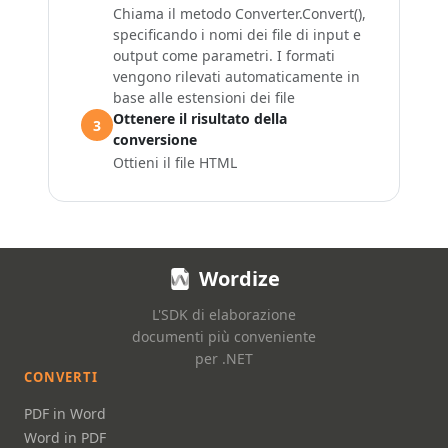
Chiama il metodo Converter.Convert(),
specificando i nomi dei file di input e
output come parametri. I formati
vengono rilevati automaticamente in
base alle estensioni dei file
Ottenere il risultato della
3
conversione
Ottieni il file HTML
Wordize
L'SDK di elaborazione
documenti più conveniente
per .NET
CONVERTI
PDF in Word
Word in PDF