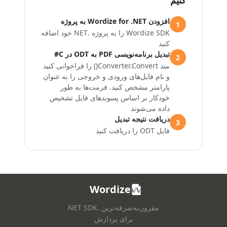
کنیم
افزودن Wordize for .NET به پروژه
1
Wordize SDK را به پروژه .NET خود اضافه
کنید
تبدیل برنامه‌نویسی PDF به ODT در C#
2
متد Converter.Convert() را فراخوانی کنید
و نام فایل‌های ورودی و خروجی را به عنوان
پارامتر مشخص کنید. فرمت‌ها به طور
خودکار بر اساس پسوندهای فایل تشخیص
داده می‌شوند
دریافت نتیجه تبدیل
3
فایل ODT را دریافت کنید
Wordize
مقرون‌به‌صرفه‌ترین .NET SDK
برای پردازش