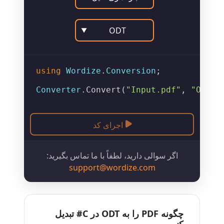
ODT
▼
using
Wordize
.
Conversion
;

Converter
.
Convert
(
"Input.pdf"
, 
"Outpu
اجرای کد
اگر سوالی دارید، لطفاً با ما تماس بگیرید:
support@wordize.com
چگونه PDF را به ODT در C# تبدیل